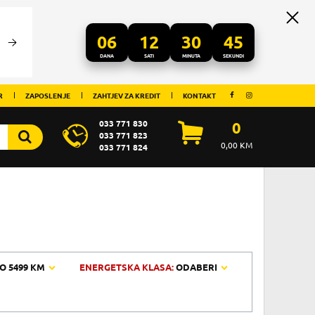
06
12
30
45
DANA
SATI
MINUTA
SEKUNDI
R
ZAPOSLENJE
ZAHTJEV ZA KREDIT
KONTAKT
033 771 830
0
033 771 823
0,00
KM
033 771 824
O
5499 KM
ENERGETSKA KLASA:
ODABERI