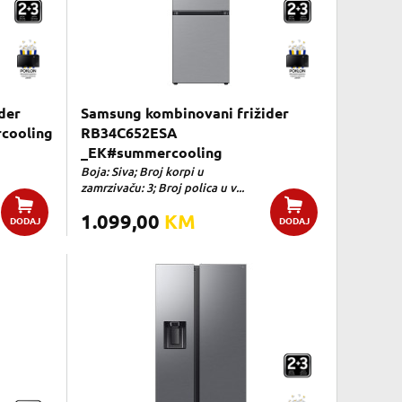
der
Samsung kombinovani frižider
cooling
RB34C652ESA
_EK#summercooling
Boja: Siva; Broj korpi u
zamrzivaču: 3; Broj polica u v...
1.099,00
KM
DODAJ
DODAJ