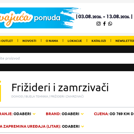
 OUTLET
NOVOSTI
O NAMA
LOKACIJE
KATALOZI
NEWSLETTE
Frižideri i zamrzivači
DOMOD
BIJELA TEHNIKA
FRIŽIDERI I ZAMRZIVAČI
RANJE:
ODABERI
BRAND:
ODABERI
CIJENA:
OD
769 KM
D
 ZAPREMINA UREĐAJA (LITAR):
ODABERI