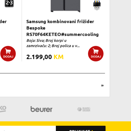
der
Samsung kombinovani frižider
Bespoke
RS70F64KETEO#summercooling
Boja: Siva; Broj korpi u
zamrzivaču: 2; Broj polica u v...
2.199,00
KM
DODAJ
DODAJ
»