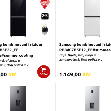
 kombinovani frižider
Samsung kombinovani friži
B5E22_EF
RB34C7B5E12_EF#summerc
e#summercooling
Boja: Bijela; Broj korpi u
zamrzivaču: 3; Broj polica u...
; Broj korpi u
: 3; Broj polica u v...
,00
KM
1.149,00
KM
DODAJ