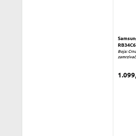
Samsung
RB34C6
Boja: Crna
zamrzivaču
1.099