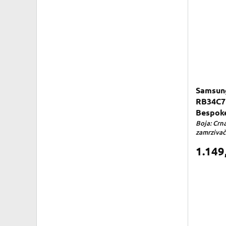
Samsung
RB34C7
Bespok
Boja: Crna
zamrzivaču
1.149