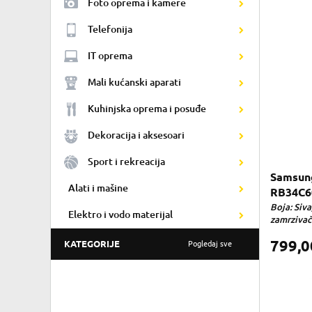
Foto oprema i kamere
Telefonija
IT oprema
Mali kućanski aparati
Kuhinjska oprema i posuđe
Dekoracija i aksesoari
Sport i rekreacija
Samsung
Alati i mašine
RB34C6
Boja: Siva
Elektro i vodo materijal
zamrzivaču
799,
KATEGORIJE
Pogledaj sve