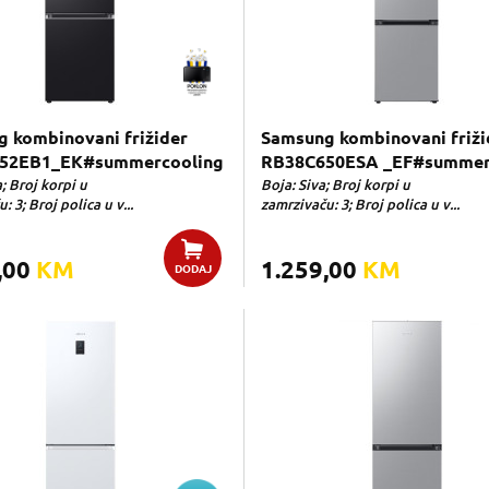
 kombinovani frižider
Samsung kombinovani friži
52EB1_EK#summercooling
RB38C650ESA _EF#summer
; Broj korpi u
Boja: Siva; Broj korpi u
: 3; Broj polica u v...
zamrzivaču: 3; Broj polica u v...
,00
KM
1.259,00
KM
DODAJ