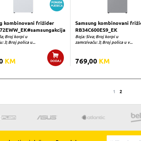
 kombinovani frižider
Samsung kombinovani friži
72EWW_EK#samsungakcija
RB34C600ES9_EK
la; Broj korpi u
Boja: Siva; Broj korpi u
: 3; Broj polica u...
zamrzivaču: 3; Broj polica u v...
00
KM
769,00
KM
DODAJ
1
2