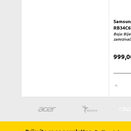
Samsung
RB34C6
Boja: Bije
zamrzivaču
999,
«