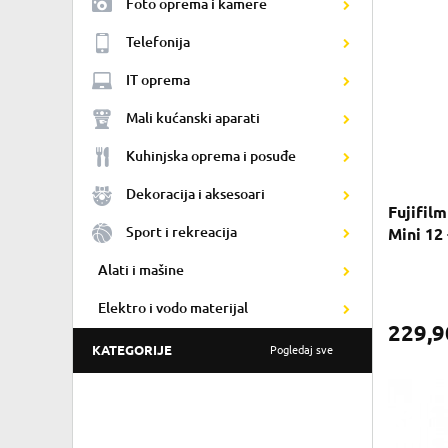
Foto oprema i kamere
Telefonija
IT oprema
Mali kućanski aparati
Kuhinjska oprema i posuđe
Dekoracija i aksesoari
Fujifilm
Sport i rekreacija
Mini 12
Alati i mašine
Elektro i vodo materijal
229,
KATEGORIJE
Pogledaj sve