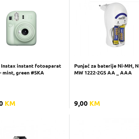
 Instax instant fotoaparat
Punjač za baterije Ni-MH, N
 - mint, green #SKA
MW 1222-2GS AA _ AAA
90
KM
9,00
KM