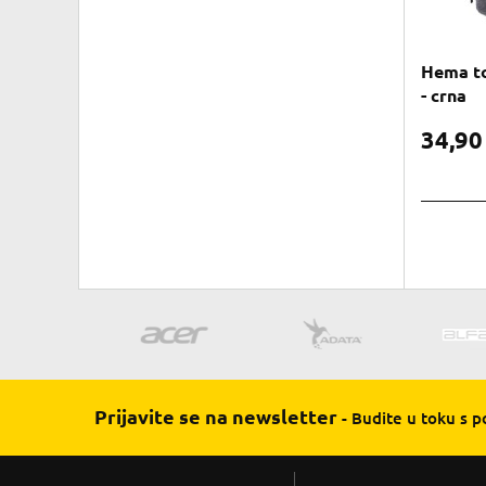
Hema to
- crna
34,9
Prijavite se na newsletter
- Budite u toku s 