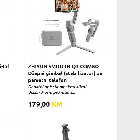
i-Cd
ZHIYUN SMOOTH Q3 COMBO
Džepni gimbal (stabilizator) za
pametni telefon
Dodatni opis: Kompaktni klizni
dizajn 3-osni pokretni s...
179,00
KM