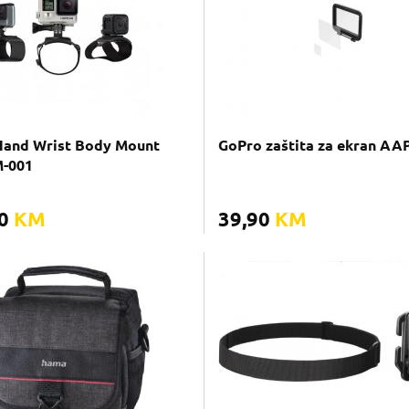
Hand Wrist Body Mount
GoPro zaštita za ekran AA
-001
00
KM
39,90
KM