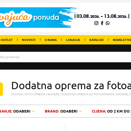
 OUTLET
NOVOSTI
O NAMA
LOKACIJE
KATALOZI
NEWSLETTE
Dodatna oprema za fotoa
DOMOD
FOTO OPREMA I KAMERE
DODATNA OPREMA ZA FOTOAPARATE I KAMERE
RANJE:
ODABERI
BRAND:
ODABERI
CIJENA:
OD
2 KM
DO