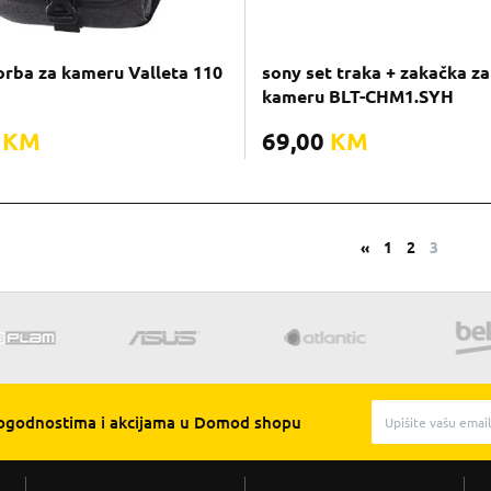
rba za kameru Valleta 110
sony set traka + zakačka za
kameru BLT-CHM1.SYH
0
KM
69,00
KM
«
1
2
3
pogodnostima i akcijama u Domod shopu