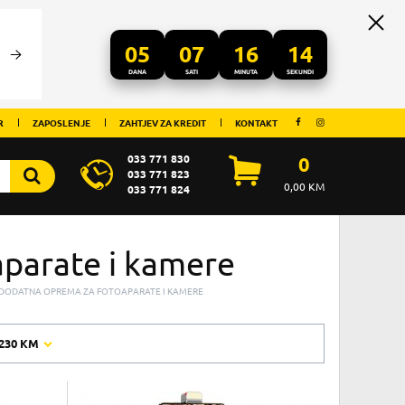
05
07
16
14
DANA
SATI
MINUTA
SEKUNDI
R
ZAPOSLENJE
ZAHTJEV ZA KREDIT
KONTAKT
033 771 830
0
033 771 823
0,00
KM
033 771 824
parate i kamere
DODATNA OPREMA ZA FOTOAPARATE I KAMERE
230 KM