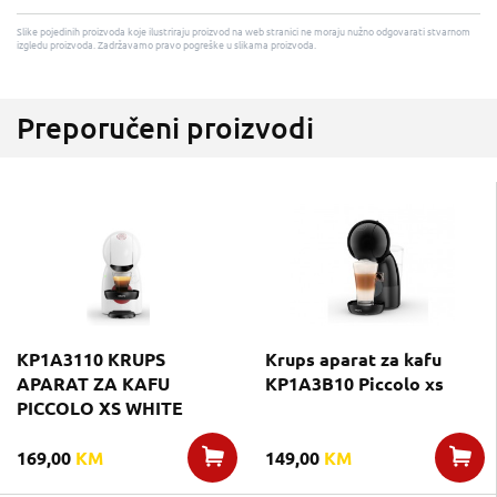
Slike pojedinih proizvoda koje ilustriraju proizvod na web stranici ne moraju nužno odgovarati stvarnom
izgledu proizvoda. Zadržavamo pravo pogreške u slikama proizvoda.
Preporučeni proizvodi
KP1A3110 KRUPS
Krups aparat za kafu
APARAT ZA KAFU
KP1A3B10 Piccolo xs
PICCOLO XS WHITE
169,00
KM
149,00
KM