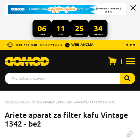
06
11
25
34
DANA
SATI
MINUTA
SEKUNDI
...
● ● ●
WEB AKCIJA
033 771 830
033 771 823
Otvo
men
DOMOD
MALI KUĆANSKI APARATI
KUHINJSKI APARATI
APARATI ZA KAFU
Ariete aparat za filter kafu Vintage
1342 - bež