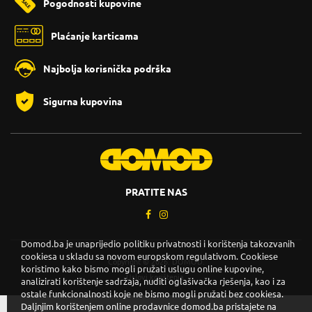
Pogodnosti kupovine
Plaćanje karticama
Najbolja korisnička podrška
Sigurna kupovina
PRATITE NAS
Domod.ba je unaprijedio politiku privatnosti i korištenja takozvanih
cookiesa u skladu sa novom europskom regulativom. Cookiese
Copyright © 2026. DOMOD.
koristimo kako bismo mogli pružati uslugu online kupovine,
Uslovi korištenja
.
analizirati korištenje sadržaja, nuditi oglašivačka rješenja, kao i za
ostale funkcionalnosti koje ne bismo mogli pružati bez cookiesa.
Daljnjim korištenjem online prodavnice domod.ba pristajete na