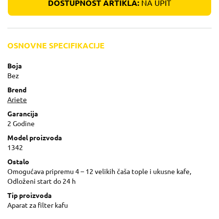
DOSTUPNOST ARTIKLA:
NA UPIT
OSNOVNE SPECIFIKACIJE
Boja
Bez
Brend
Ariete
Garancija
2 Godine
Model proizvoda
1342
Ostalo
Omogućava pripremu 4 – 12 velikih čaša tople i ukusne kafe,
Odloženi start do 24 h
Tip proizvoda
Aparat za filter kafu