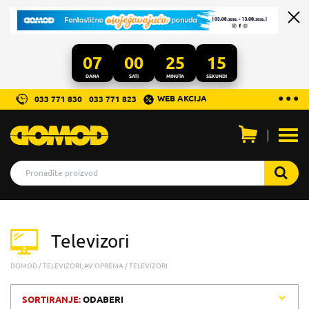
07
00
25
15
DANA
SATI
MINUTA
SEKUNDI
...
● ● ●
WEB AKCIJA
033 771 830
033 771 823
Otvo
men
Televizori
DOMOD
TELEVIZORI, AV OPREMA
TELEVIZORI
SORTIRANJE:
ODABERI