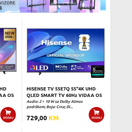
UHD
HISENSE TV 55E7Q 55"4K UHD
AA OS
QLED SMART TV 60Hz VIDAA OS
Audio: 2 × 10 W sa Dolby Atmos
podrškom; Boja: Crna; Di...
729,00
KM
DODAJ
DODAJ