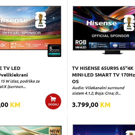
E TV LED
TV HISENSE 65UR9S 65"4K
elikiekrani
MINI-LED SMART TV 170H
15 W izlaz, podrška za
OS
l:X (surroun...
Audio: Višekanalni surround
sistem 4.1.2; Boja: Crna; D...
,00
KM
3.799,00
KM
DODAJ