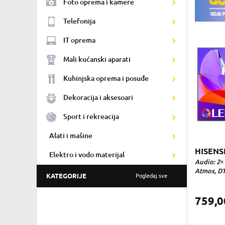
Foto oprema i kamere
Telefonija
IT oprema
Mali kućanski aparati
Kuhinjska oprema i posuđe
Dekoracija i aksesoari
Sport i rekreacija
Alati i mašine
HISENS
Elektro i vodo materijal
Audio: 2×
Atmos, DTS
KATEGORIJE
Pogledaj sve
759,