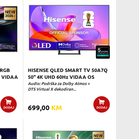
 RGB
HISENSE QLED SMART TV 50A7Q
z VIDAA
50" 4K UHD 60Hz VIDAA OS
Audio: Podrška za Dolby Atmos +
DTS Virtual X dekodiran...
699,00
KM
DODAJ
DODAJ