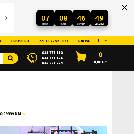
07
08
46
48
DANA
SATI
MINUTA
SEKUNDI
R
ZAPOSLENJE
ZAHTJEV ZA KREDIT
KONTAKT
033 771 830
0
033 771 823
0,00
KM
033 771 824
O
29999 KM