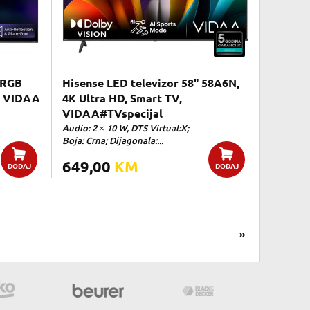
 RGB
Hisense LED televizor 58" 58A6N,
z VIDAA
4K Ultra HD, Smart TV,
VIDAA#TVspecijal
Audio: 2 × 10 W, DTS Virtual:X;
Boja: Crna; Dijagonala:...
649,00
KM
DODAJ
DODAJ
»