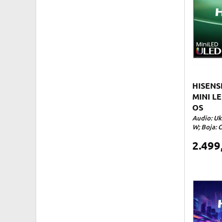
HISENS
MINI L
OS
Audio: Uk
W; Boja: C
2.499