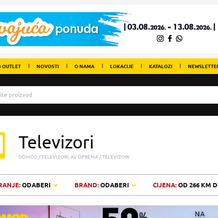
 OUTLET
NOVOSTI
O NAMA
LOKACIJE
KATALOZI
NEWSLETTE
Televizori
DOMOD
TELEVIZORI, AV OPREMA
TELEVIZORI
RANJE:
ODABERI
BRAND:
ODABERI
CIJENA:
OD
266 KM
D