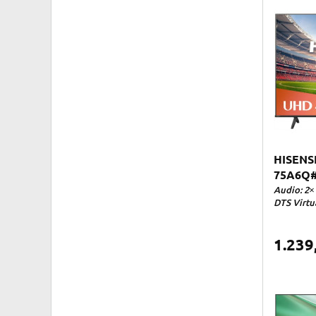
HISENS
75A6Q#v
Audio: 2× 
DTS Virtua
1.239