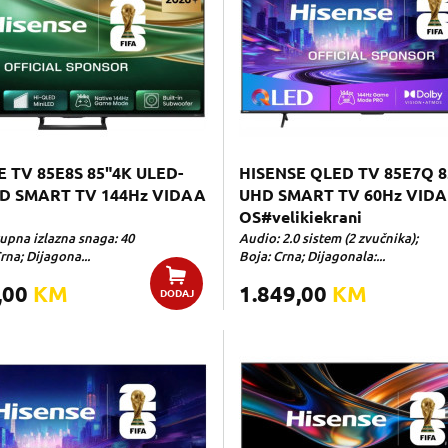
E TV 85E8S 85"4K ULED-
HISENSE QLED TV 85E7Q 8
ED SMART TV 144Hz VIDAA
UHD SMART TV 60Hz VID
OS#velikiekrani
upna izlazna snaga: 40
Audio: 2.0 sistem (2 zvučnika);
rna; Dijagona...
Boja: Crna; Dijagonala:...
,00
KM
1.849,00
KM
DODAJ