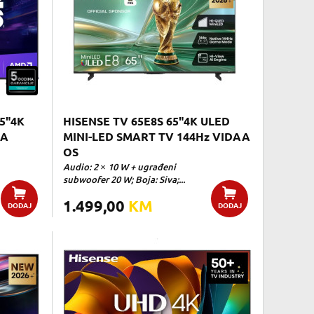
5"4K
HISENSE TV 65E8S 65"4K ULED
AA
MINI-LED SMART TV 144Hz VIDAA
OS
Audio: 2 × 10 W + ugrađeni
subwoofer 20 W; Boja: Siva;...
1.499,00
KM
DODAJ
DODAJ