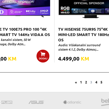
E TV 100E7S PRO 100 "4K
TV HISENSE 75UR9S 75"4K
MART TV 144Hz VIDAA OS
MINI-LED SMART TV 180H
 kanalni sistem, 50 W
OS
age, Dolby Atm...
Audio: Višekanalni surround
sistem 4.1.2, Dolby Atmos;...
,00
KM
4.499,00
KM
DODAJ
«
1
2
3
4
5