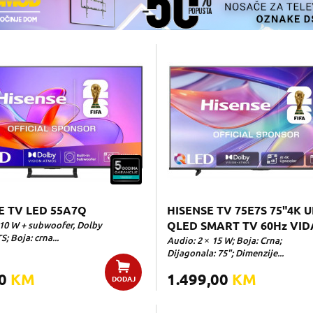
E TV LED 55A7Q
HISENSE TV 75E7S 75"4K 
10 W + subwoofer, Dolby
QLED SMART TV 60Hz VID
; Boja: crna...
Audio: 2 × 15 W; Boja: Crna;
Dijagonala: 75"; Dimenzije...
00
KM
1.499,00
KM
DODAJ