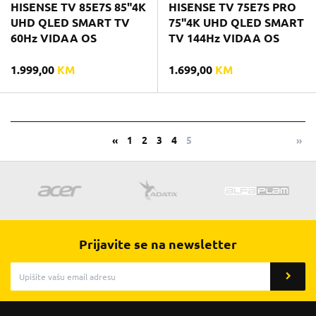
HISENSE TV 85E7S 85"4K
HISENSE TV 75E7S PRO
UHD QLED SMART TV
75"4K UHD QLED SMART
60Hz VIDAA OS
TV 144Hz VIDAA OS
1.999,00
KM
1.699,00
KM
«
1
2
3
4
5
»
Prijavite se na newsletter