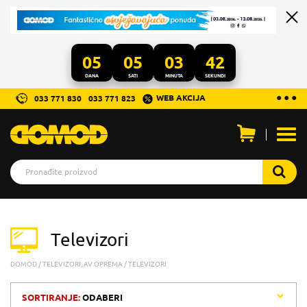
05
05
03
42
DANA
SATI
MINUTA
SEKUNDI
...
● ● ●
WEB AKCIJA
033 771 830
033 771 823
Otvo
men
Televizori
DOMOD
TELEVIZORI, AV OPREMA
TELEVIZORI
SORTIRANJE:
ODABERI