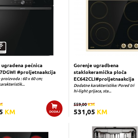
 ugradena pećnica
Gorenje ugradbena
DGWI #proljetnaakcija
staklokeramička ploča
proizvoda : 60 x 60 cm;
EC642CLI#proljetnaakcija
rakteristik...
Dodatne karakteristike: Pored tri
hi-light grijaca, sta...
M
559,00
KM
65
KM
531,05
KM
DODAJ