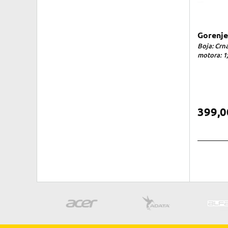
Gorenje
Boja: Crna 
motora: 1;
399,