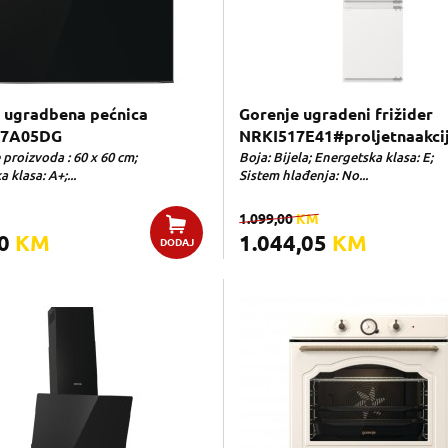
 ugradbena pećnica
Gorenje ugradeni frižider
47A05DG
NRKI517E41#proljetnaakci
proizvoda : 60 x 60 cm;
Boja: Bijela; Energetska klasa: E;
 klasa: A+;...
Sistem hlađenja: No...
1.099,00
KM
00
KM
1.044,05
KM
DODAJ