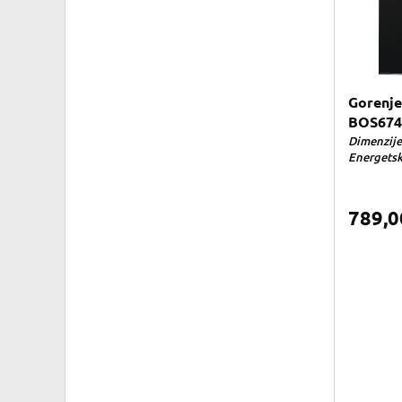
Gorenje
BOS67
Dimenzije 
Energetska
789,