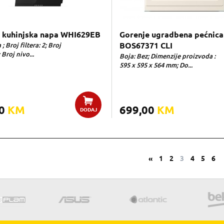
 kuhinjska napa WHI629EB
Gorenje ugradbena pećnica
; Broj filtera: 2; Broj
BOS67371 CLI
 Broj nivo...
Boja: Bez; Dimenzije proizvoda :
595 x 595 x 564 mm; Do...
00
KM
699,00
KM
DODAJ
«
1
2
3
4
5
6