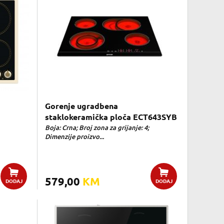
Gorenje ugradbena
staklokeramička ploča ECT643SYB
Boja: Crna; Broj zona za grijanje: 4;
Dimenzije proizvo...
579,00
KM
DODAJ
DODAJ