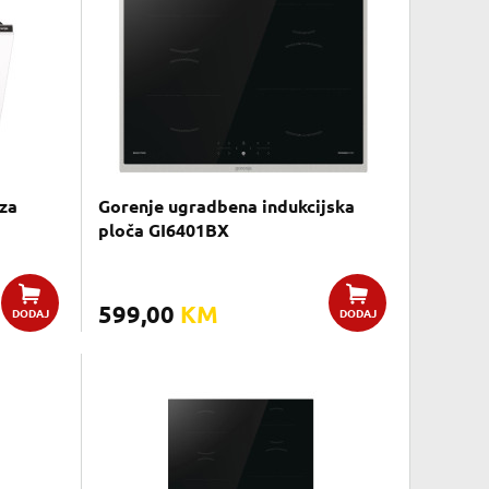
za
Gorenje ugradbena indukcijska
ploča GI6401BX
599,00
KM
DODAJ
DODAJ