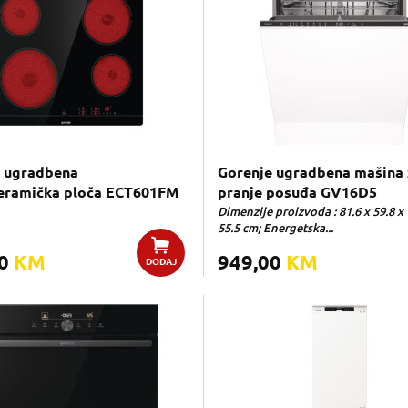
 ugradbena
Gorenje ugradbena mašina 
eramička ploča ECT601FM
pranje posuđa GV16D5
Dimenzije proizvoda : 81.6 x 59.8 x
55.5 cm; Energetska...
00
KM
949,00
KM
DODAJ