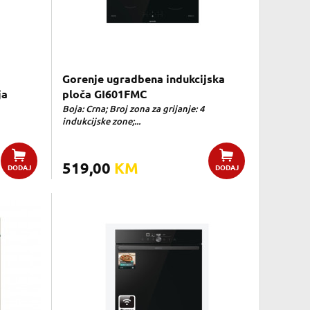
Gorenje ugradbena indukcijska
ja
ploča GI601FMC
Boja: Crna; Broj zona za grijanje: 4
indukcijske zone;...
519,00
KM
DODAJ
DODAJ