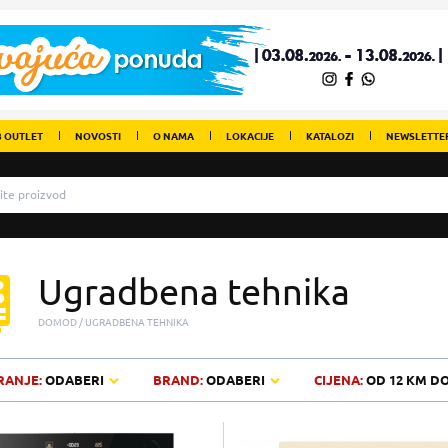
 OUTLET
NOVOSTI
O NAMA
LOKACIJE
KATALOZI
NEWSLETTE
Ugradbena tehnika
DOMOD
UGRADBENA TEHNIKA
RANJE:
ODABERI
BRAND:
ODABERI
CIJENA:
OD
12 KM
D