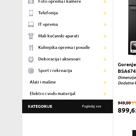
Foto oprema i kamere
Telefonija
IT oprema
Mali kućanski aparati
Kuhinjska oprema i posuđe
Dekoracija i aksesoari
Gorenje
Sport i rekreacija
BSA6747
Dimenzije 
Alati i mašine
Dodatne ka
Elektro i vodo materijal
949,00
K
KATEGORIJE
Pogledaj sve
899,