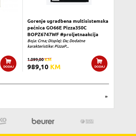
Gorenje ugradbena multisistemska
pećnica GO66E Pizza350C
BOPZ6747WF #proljetnaakcija
Boja: Crna; Displej: Da; Dodatne
karakteristike: PizzaP...
1.099,00
KM
989,10
KM
DODAJ
DODAJ
»