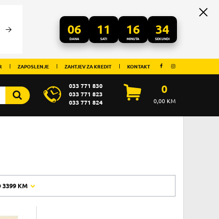
06
11
16
33
DANA
SATI
MINUTA
SEKUNDI
R
ZAPOSLENJE
ZAHTJEV ZA KREDIT
KONTAKT
033 771 830
0
033 771 823
0,00
KM
033 771 824
O
3399 KM