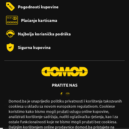
Pogodnosti kupovine
Plaćanje karticama
Najbolja korisnička podrška
Sigurna kupovina
PRATITE NAS
Domod.ba je unaprijedio politiku privatnosti i korištenja takozvanih
cookiesa u skladu sa novom europskom regulativom. Cookiese
koristimo kako bismo mogli pružati uslugu online kupovine,
Copyright © 2026. DOMOD.
analizirati korištenje sadržaja, nuditi oglašivačka rješenja, kao i za
Uslovi korištenja
.
ostale funkcionalnosti koje ne bismo mogli pružati bez cookiesa.
Daljnjim korištenjem online prodavnice domod.ba pristajete na