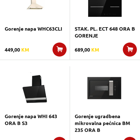
Gorenje napa WHC63CLI
STAK. PL. ECT 648 ORA B
GORENJE
449,00
KM
689,00
KM
Gorenje napa WHI 643
Gorenje ugradbena
ORA B S3
mikrovalna pećnica BM
235 ORA B