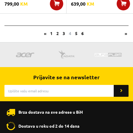
799,00
KM
639,00
KM
«
1
2
3
4
5
6
»
Prijavite se na newsletter
Brza dostava na sve adrese u BiH
Dostava u roku od 2 do 14 dana