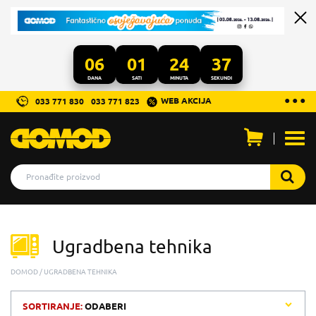
06
01
24
37
DANA
SATI
MINUTA
SEKUNDI
...
● ● ●
WEB AKCIJA
033 771 830
033 771 823
Otvo
men
Ugradbena tehnika
DOMOD
UGRADBENA TEHNIKA
SORTIRANJE:
ODABERI