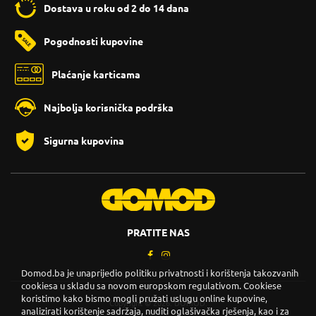
Dostava u roku od 2 do 14 dana
Pogodnosti kupovine
Plaćanje karticama
Najbolja korisnička podrška
Sigurna kupovina
PRATITE NAS
Domod.ba je unaprijedio politiku privatnosti i korištenja takozvanih
cookiesa u skladu sa novom europskom regulativom. Cookiese
koristimo kako bismo mogli pružati uslugu online kupovine,
Copyright © 2026. DOMOD.
analizirati korištenje sadržaja, nuditi oglašivačka rješenja, kao i za