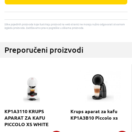
Slike pojedinih proizvoda koje ilustriraju proizvod na web stranici ne moraju nužno odgovarati stvarnom
izgledu proizvoda. Zadržavamo pravo pogreške u slikama proizvoda.
Preporučeni proizvodi
KP1A3110 KRUPS
Krups aparat za kafu
APARAT ZA KAFU
KP1A3B10 Piccolo xs
PICCOLO XS WHITE