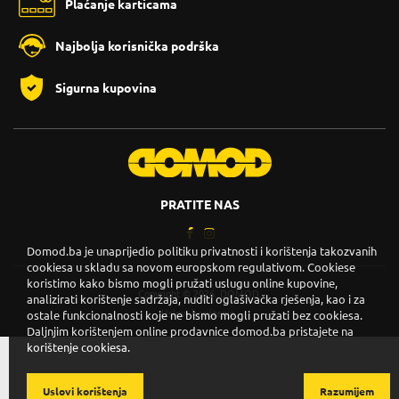
Plaćanje karticama
Najbolja korisnička podrška
Sigurna kupovina
PRATITE NAS
Domod.ba je unaprijedio politiku privatnosti i korištenja takozvanih
cookiesa u skladu sa novom europskom regulativom. Cookiese
koristimo kako bismo mogli pružati uslugu online kupovine,
Copyright © 2026. DOMOD.
analizirati korištenje sadržaja, nuditi oglašivačka rješenja, kao i za
Uslovi korištenja
.
ostale funkcionalnosti koje ne bismo mogli pružati bez cookiesa.
Daljnjim korištenjem online prodavnice domod.ba pristajete na
korištenje cookiesa.
Uslovi korištenja
Razumijem