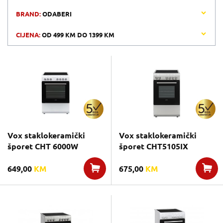
BRAND:
ODABERI
CIJENA:
OD
499 KM
DO
1399 KM
Vox staklokeramički
Vox staklokeramički
šporet CHT 6000W
šporet CHT5105IX
649,00
KM
675,00
KM