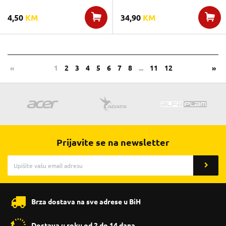
4,50
KM
34,90
KM
«
1
2
3
4
5
6
7
8
...
11
12
»
Prijavite se na newsletter
Brza dostava na sve adrese u BiH
Dostava u roku od 2 do 14 dana