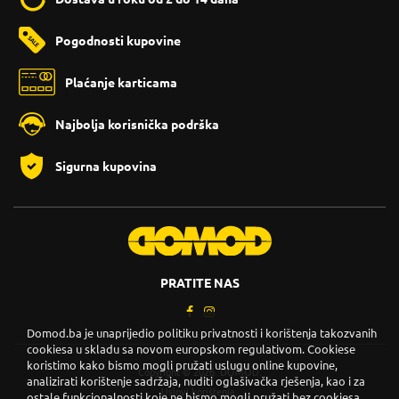
Pogodnosti kupovine
Plaćanje karticama
Najbolja korisnička podrška
Sigurna kupovina
PRATITE NAS
Domod.ba je unaprijedio politiku privatnosti i korištenja takozvanih
cookiesa u skladu sa novom europskom regulativom. Cookiese
koristimo kako bismo mogli pružati uslugu online kupovine,
Copyright © 2026. DOMOD.
analizirati korištenje sadržaja, nuditi oglašivačka rješenja, kao i za
Uslovi korištenja
.
ostale funkcionalnosti koje ne bismo mogli pružati bez cookiesa.