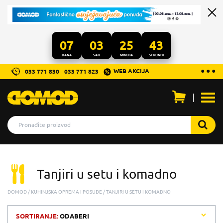
07
03
25
43
DANA
SATI
MINUTA
SEKUNDI
...
● ● ●
WEB AKCIJA
033 771 830
033 771 823
Otvo
men
Tanjiri u setu i komadno
DOMOD
KUHINJSKA OPREMA I POSUĐE
TANJIRI U SETU I KOMADNO
SORTIRANJE:
ODABERI