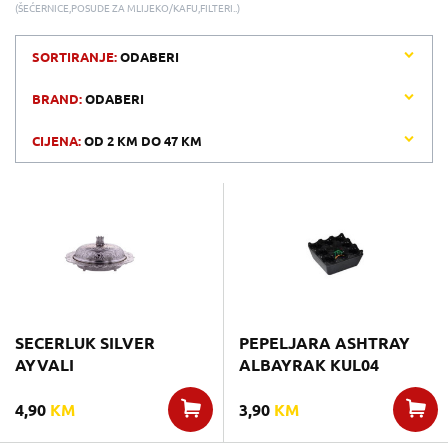
(ŠEĆERNICE,POSUDE ZA MLIJEKO/KAFU,FILTERI..)
SORTIRANJE:
ODABERI
BRAND:
ODABERI
CIJENA:
OD
2 KM
DO
47 KM
SECERLUK SILVER
PEPELJARA ASHTRAY
AYVALI
ALBAYRAK KUL04
4,90
KM
3,90
KM