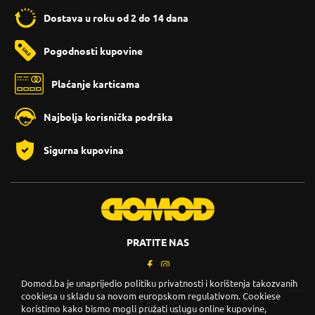
Dostava u roku od 2 do 14 dana
Pogodnosti kupovine
Plaćanje karticama
Najbolja korisnička podrška
Sigurna kupovina
PRATITE NAS
Domod.ba je unaprijedio politiku privatnosti i korištenja takozvanih
cookiesa u skladu sa novom europskom regulativom. Cookiese
koristimo kako bismo mogli pružati uslugu online kupovine,
Copyright © 2026. DOMOD.