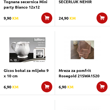
Tognana secernica Mini
SECERLUK NEHIR
party Bianco 12x12
9,90
KM
24,90
KM
Gicos bokal za mlijeko 9
Mreza za pomfrit
x 10 cm
Rosegold 21SWA1520
6,90
KM
6,90
KM