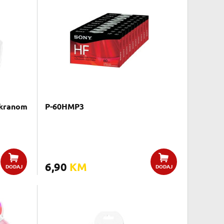
ekranom
P-60HMP3
6,90
KM
DODAJ
DODAJ