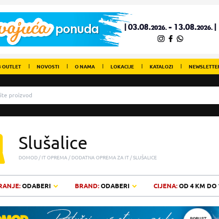
 OUTLET
NOVOSTI
O NAMA
LOKACIJE
KATALOZI
NEWSLETTE
Slušalice
DOMOD
IT OPREMA
DODATNA OPREMA ZA IT
SLUŠALICE
RANJE:
ODABERI
BRAND:
ODABERI
CIJENA:
OD
4 KM
DO