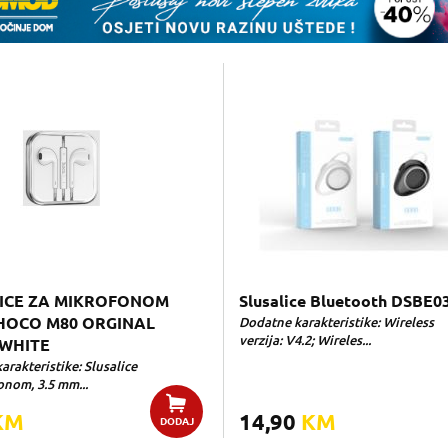
ICE ZA MIKROFONOM
Slusalice Bluetooth DSBE0
HOCO M80 ORGINAL
Dodatne karakteristike: Wireless
verzija: V4.2; Wireles...
 WHITE
rakteristike: Slusalice
onom, 3.5 mm...
KM
14,90
KM
DODAJ