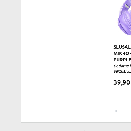
SLUSAL
MIKRO
PURPL
Dodatne k
verzija: 5.
39,9
«