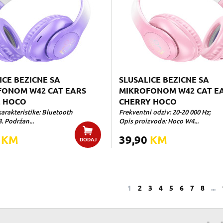
ICE BEZICNE SA
SLUSALICE BEZICNE SA
FONOM W42 CAT EARS
MIKROFONOM W42 CAT E
E HOCO
CHERRY HOCO
arakteristike: Bluetooth
Frekventni odziv: 20-20 000 Hz;
3. Podržan...
Opis proizvoda: Hoco W4...
0
KM
39,90
KM
DODAJ
1
2
3
4
5
6
7
8
...