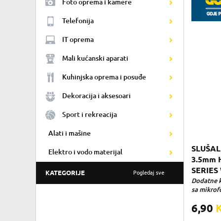
Foto oprema i kamere
Telefonija
IT oprema
Mali kućanski aparati
Kuhinjska oprema i posuđe
Dekoracija i aksesoari
Sport i rekreacija
Alati i mašine
SLUŠAL
Elektro i vodo materijal
3.5mm 
SERIES
KATEGORIJE
Pogledaj sve
Dodatne ka
sa mikrof
6,90