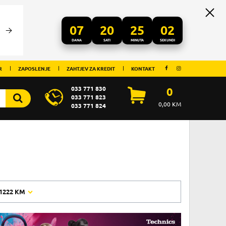
07
20
25
01
DANA
SATI
MINUTA
SEKUNDI
R
ZAPOSLENJE
ZAHTJEV ZA KREDIT
KONTAKT
033 771 830
0
033 771 823
0,00
KM
033 771 824
1222 KM