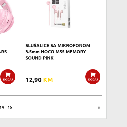
SLUŠALICE SA MIKROFONOM
ARS
3.5mm HOCO M55 MEMORY
SOUND PINK
12,90
KM
DODAJ
DODAJ
14
15
»