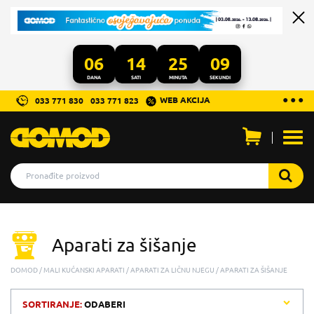
06
14
25
09
DANA
SATI
MINUTA
SEKUNDI
...
● ● ●
WEB AKCIJA
033 771 830
033 771 823
Otvo
men
Aparati za šišanje
DOMOD
MALI KUĆANSKI APARATI
APARATI ZA LIČNU NJEGU
APARATI ZA ŠIŠANJE
SORTIRANJE:
ODABERI