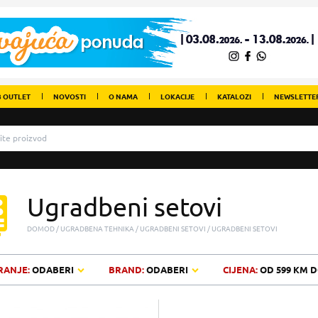
 OUTLET
NOVOSTI
O NAMA
LOKACIJE
KATALOZI
NEWSLETTE
Ugradbeni setovi
DOMOD
UGRADBENA TEHNIKA
UGRADBENI SETOVI
UGRADBENI SETOVI
RANJE:
ODABERI
BRAND:
ODABERI
CIJENA:
OD
599 KM
D