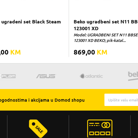
 ugradeni set Black Steam
Beko ugradbeni set N11 B
123001 XD
Model: UGRADBENI SET N11 BBSE
123001 XD BEKO; pik-katal...
,00
KM
869,00
KM
pogodnostima i akcijama u Domod shopu