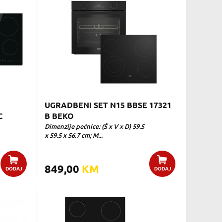
UGRADBENI SET N15 BBSE 17321
C
B BEKO
Dimenzije pećnice: (Š x V x D) 59.5
x 59.5 x 56.7 cm; M...
849,00
KM
DODAJ
DODAJ