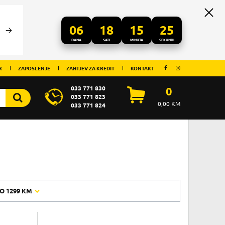
06
18
15
25
DANA
SATI
MINUTA
SEKUNDI
R
ZAPOSLENJE
ZAHTJEV ZA KREDIT
KONTAKT
033 771 830
0
033 771 823
0,00
KM
033 771 824
O
1299 KM