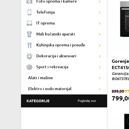
Foto oprema i kamere
Telefonija
IT oprema
Mali kućanski aparati
Kuhinjska oprema i posuđe
Dekoracija i aksesoari
Gorenje
Sport i rekreacija
ECT41S
Garancija:
Alati i mašine
BO6737E0
Elektro i vodo materijal
899,00
K
799,
KATEGORIJE
Pogledaj sve