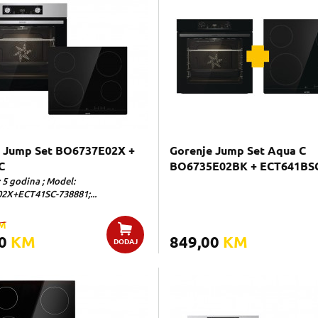
 Jump Set BO6737E02X +
Gorenje Jump Set Aqua C
C
BO6735E02BK + ECT641BS
 5 godina ; Model:
2X+ECT41SC-738881;...
M
00
KM
849,00
KM
DODAJ