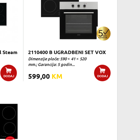
l Steam
2110400 B UGRADBENI SET VOX
Dimenzije ploče: 590 × 41 × 520
mm.; Garancija: 5 godin...
599,00
KM
DODAJ
DODAJ