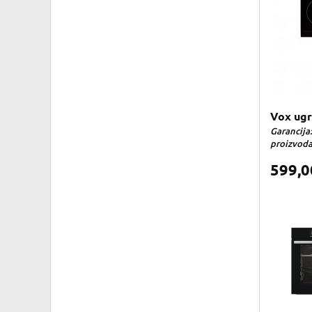
Vox ugr
Garancija:
proizvoda 
599,