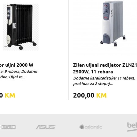
or uljni 2000 W
Zilan uljani radijator ZLN2
a: 9 rebara; Dodatne
2500W, 11 rebara
ike: Uljni ra...
Dodatne karakteristike: 11 rebara,
prekidac za 2 stupnj...
10
KM
200,00
KM