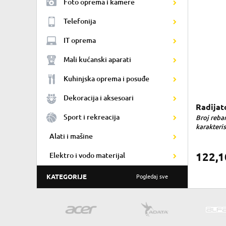
Foto oprema i kamere
Telefonija
IT oprema
Mali kućanski aparati
Kuhinjska oprema i posuđe
Dekoracija i aksesoari
Radijat
Sport i rekreacija
Broj rebar
karakterist
Alati i mašine
122,
Elektro i vodo materijal
KATEGORIJE
Pogledaj sve