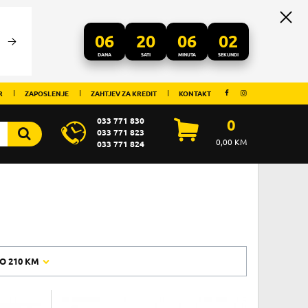
06
20
06
02
DANA
SATI
MINUTA
SEKUNDI
R
ZAPOSLENJE
ZAHTJEV ZA KREDIT
KONTAKT
033 771 830
0
033 771 823
0,00
KM
033 771 824
O
210 KM