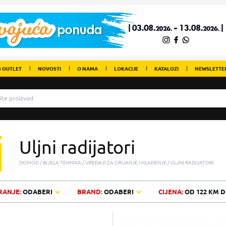
 OUTLET
NOVOSTI
O NAMA
LOKACIJE
KATALOZI
NEWSLETTE
Uljni radijatori
DOMOD
BIJELA TEHNIKA
UREĐAJI ZA GRIJANJE I HLAĐENJE
ULJNI RADIJATORI
RANJE:
ODABERI
BRAND:
ODABERI
CIJENA:
OD
122 KM
D