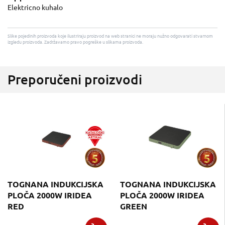
Elektricno kuhalo
Slike pojedinih proizvoda koje ilustriraju proizvod na web stranici ne moraju nužno odgovarati stvarnom
izgledu proizvoda. Zadržavamo pravo pogreške u slikama proizvoda.
Preporučeni proizvodi
TOGNANA INDUKCIJSKA
TOGNANA INDUKCIJSKA
PLOČA 2000W IRIDEA
PLOČA 2000W IRIDEA
RED
GREEN