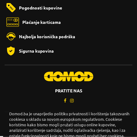
Pogodnosti kupovine
Plaćanje karticama
Najbolja korisnička podrška
Sigurna kupovina
PRATITE NAS
Domod.ba je unaprijedio politiku privatnosti i korištenja takozvanih
cookiesa u skladu sa novom europskom regulativom. Cookiese
Copyright © 2026. DOMOD.
koristimo kako bismo mogli pružati uslugu online kupovine,
Uslovi korištenja
.
analizirati korištenje sadržaja, nuditi oglašivačka rješenja, kao i za
ostale funkcionalnosti koje ne bismo mogli pružati bez cookiesa.