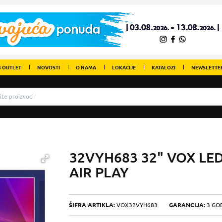
 OUTLET
NOVOSTI
O NAMA
LOKACIJE
KATALOZI
NEWSLETTE
32VYH683 32" VOX LED
AIR PLAY
ŠIFRA ARTIKLA:
VOX32VYH683
GARANCIJA:
3 GO