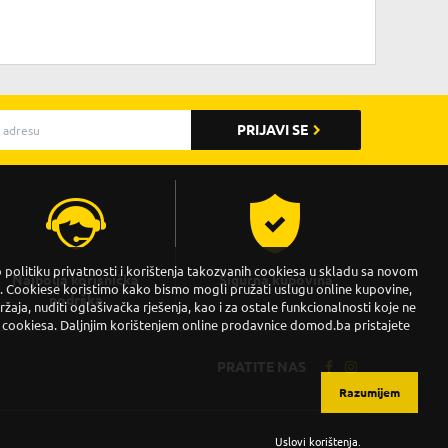
PRIJAVI SE
politiku privatnosti i korištenja takozvanih cookiesa u skladu sa novom
Najbolja korisnička
Sigurna kupovina
Cookiese koristimo kako bismo mogli pružati uslugu online kupovine,
podrška
držaja, nuditi oglašivačka rješenja, kao i za ostale funkcionalnosti koje ne
 cookiesa. Daljnjim korištenjem online prodavnice domod.ba pristajete
PRATITE NAS
Razumijem
Uslovi korištenja
.