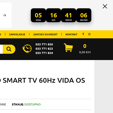
05
16
41
06
DANA
SATI
MINUTA
SEKUNDI
R
ZAPOSLENJE
ZAHTJEV ZA KREDIT
KONTAKT
033 771 830
0
033 771 823
0,00
KM
033 771 824
 SMART TV 60Hz VIDA OS
DINE
STANJE:
DOSTUPNO