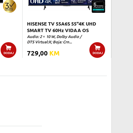
HISENSE TV 55A6S 55"4K UHD
SMART TV 60Hz VIDAA OS
Audio: 2 × 10 W, Dolby Audio /
DTS Virtual:X; Boja: Crn...
729,00
KM
DODAJ
DODAJ