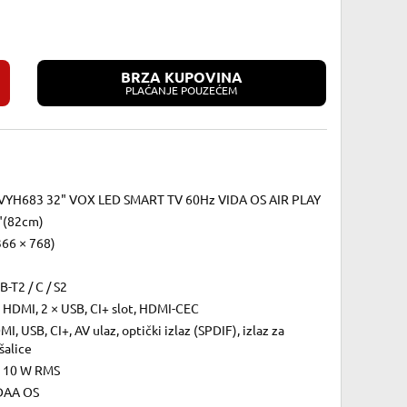
BRZA KUPOVINA
PLAĆANJE POUZEĆEM
VYH683 32" VOX LED SMART TV 60Hz VIDA OS AIR PLAY
"(82cm)
366 × 768)
-T2 / C / S2
 HDMI, 2 × USB, CI+ slot, HDMI-CEC
I, USB, CI+, AV ulaz, optički izlaz (SPDIF), izlaz za
šalice
× 10 W RMS
DAA OS