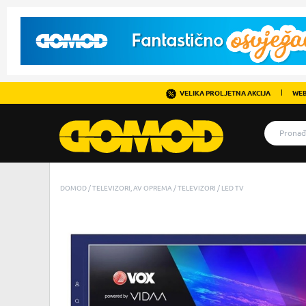
VELIKA PROLJETNA AKCIJA
WEB
DOMOD
TELEVIZORI, AV OPREMA
TELEVIZORI
LED TV