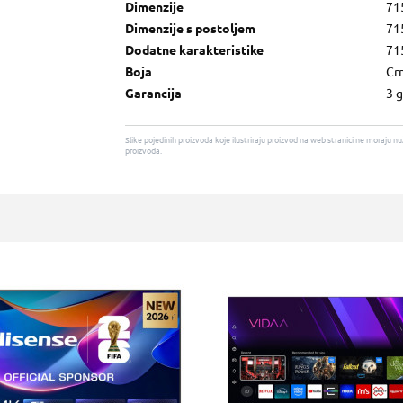
Dimenzije
71
Dimenzije s postoljem
71
Dodatne karakteristike
71
Boja
Cr
Garancija
3 
Slike pojedinih proizvoda koje ilustriraju proizvod na web stranici ne moraj
proizvoda.