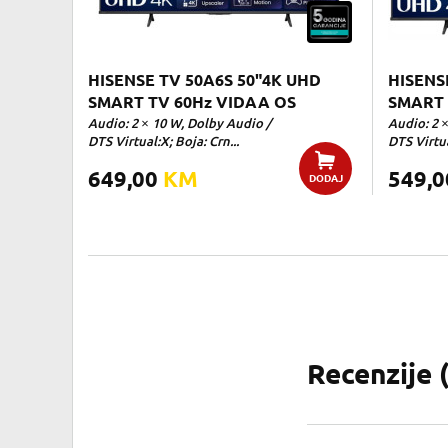
HISENSE TV 50A6S 50"4K UHD
HISENS
SMART TV 60Hz VIDAA OS
SMART 
Audio: 2 × 10 W, Dolby Audio /
Audio: 2 
DTS Virtual:X; Boja: Crn...
DTS Virtua
649,00
KM
549,
DODAJ
Recenzije 