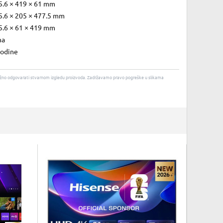
5.6 × 419 × 61 mm
5.6 × 205 × 477.5 mm
5.6 × 61 × 419 mm
na
godine
u nužno odgovarati stvarnom izgledu proizvoda. Zadržavamo pravo pogreške u slikama