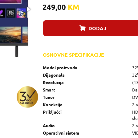
249,00
KM
DODAJ
OSNOVNE SPECIFIKACIJE
Model proizvoda
32
Dijagonala
32
Rezolucija
(1
Smart
Da
Tuner
DVB
Konekcija
2 ×
Priključci
HDM
slu
Audio
2 
Operativni sistem
VI