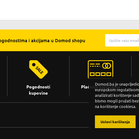
pogodnostima i akcijama u Domod shopu
Domod.ba je unaprijedio 
Pogodnosti
Plaćanje karticama
europskom regulativom. 
kupovine
analizirati korištenje sa
bismo mogli pružati bez
na korištenje cookiesa.
Uslovi korištenja