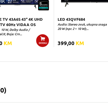
E TV 43A6S 43" 4K UHD
LED 43QVF684
TV 60Hz VIDAA OS
Audio: Stereo zvuk, ukupna snaga
20 W (npr. 2 × 10 W);...
× 10 W, Dolby Audio /
l:X; Boja: Crn...
00
KM
399,00
KM
DODAJ
(
0
)