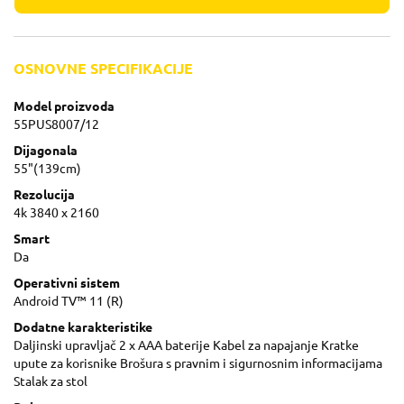
OSNOVNE SPECIFIKACIJE
Model proizvoda
55PUS8007/12
Dijagonala
55"(139cm)
Rezolucija
4k 3840 x 2160
Smart
Da
Operativni sistem
Android TV™ 11 (R)
Dodatne karakteristike
Daljinski upravljač 2 x AAA baterije Kabel za napajanje Kratke
upute za korisnike Brošura s pravnim i sigurnosnim informacijama
Stalak za stol