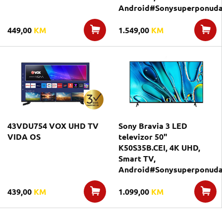
Android#Sonysuperponuda
449,00
KM
1.549,00
KM
43VDU754 VOX UHD TV
Sony Bravia 3 LED
VIDA OS
televizor 50"
K50S35B.CEI, 4K UHD,
Smart TV,
Android#Sonysuperponuda#
439,00
KM
1.099,00
KM