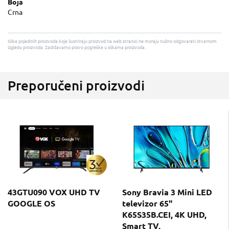
Boja
Crna
Slike pojedinih proizvoda koje ilustriraju proizvod na web stranici ne moraju nužno odgovarati stvarnom
izgledu proizvoda. Zadržavamo pravo pogreške u slikama proizvoda.
Preporučeni proizvodi
43GTU090 VOX UHD TV
Sony Bravia 3 Mini LED
GOOGLE OS
televizor 65"
K65S35B.CEI, 4K UHD,
Smart TV,