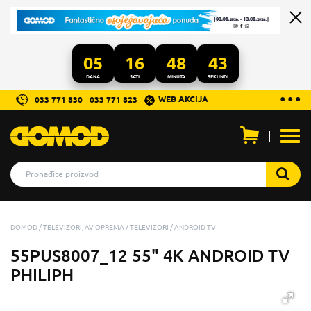
05
16
48
43
DANA
SATI
MINUTA
SEKUNDI
...
● ● ●
WEB AKCIJA
033 771 830
033 771 823
Otvo
men
DOMOD
TELEVIZORI, AV OPREMA
TELEVIZORI
ANDROID TV
55PUS8007_12 55" 4K ANDROID TV
PHILIPH