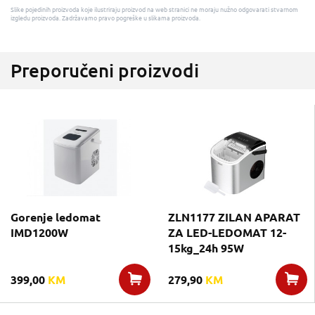
Slike pojedinih proizvoda koje ilustriraju proizvod na web stranici ne moraju nužno odgovarati stvarnom
izgledu proizvoda. Zadržavamo pravo pogreške u slikama proizvoda.
Preporučeni proizvodi
Gorenje ledomat
ZLN1177 ZILAN APARAT
IMD1200W
ZA LED-LEDOMAT 12-
15kg_24h 95W
399,00
KM
279,90
KM