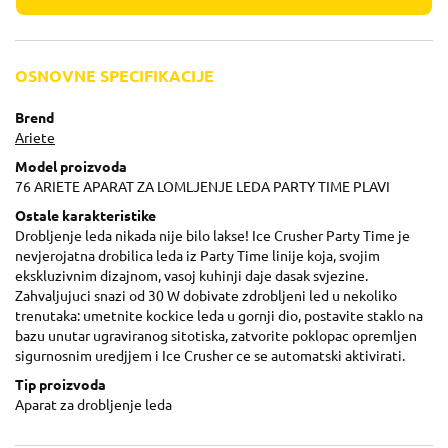
OSNOVNE SPECIFIKACIJE
Brend
Ariete
Model proizvoda
76 ARIETE APARAT ZA LOMLJENJE LEDA PARTY TIME PLAVI
Ostale karakteristike
Drobljenje leda nikada nije bilo lakse! Ice Crusher Party Time je
nevjerojatna drobilica leda iz Party Time linije koja, svojim
ekskluzivnim dizajnom, vasoj kuhinji daje dasak svjezine.
Zahvaljujuci snazi od 30 W dobivate zdrobljeni led u nekoliko
trenutaka: umetnite kockice leda u gornji dio, postavite staklo na
bazu unutar ugraviranog sitotiska, zatvorite poklopac opremljen
sigurnosnim uredjjem i Ice Crusher ce se automatski aktivirati.
Tip proizvoda
Aparat za drobljenje leda