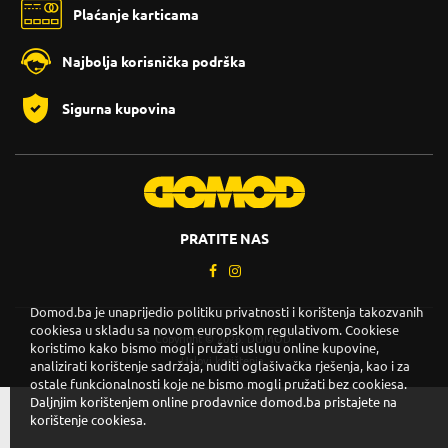
Plaćanje karticama
Najbolja korisnička podrška
Sigurna kupovina
PRATITE NAS
Domod.ba je unaprijedio politiku privatnosti i korištenja takozvanih
cookiesa u skladu sa novom europskom regulativom. Cookiese
Copyright © 2026. DOMOD.
koristimo kako bismo mogli pružati uslugu online kupovine,
Uslovi korištenja
.
analizirati korištenje sadržaja, nuditi oglašivačka rješenja, kao i za
ostale funkcionalnosti koje ne bismo mogli pružati bez cookiesa.
Daljnjim korištenjem online prodavnice domod.ba pristajete na
korištenje cookiesa.