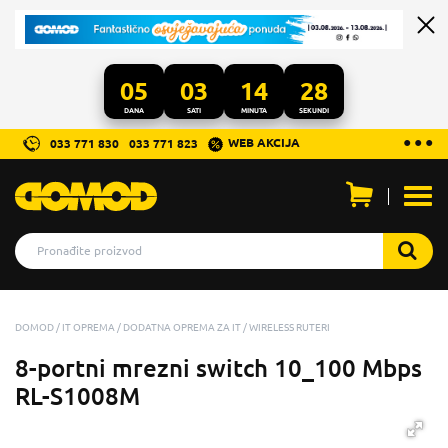
05
03
14
27
DANA
SATI
MINUTA
SEKUNDI
...
● ● ●
WEB AKCIJA
033 771 830
033 771 823
Otvo
men
DOMOD
IT OPREMA
DODATNA OPREMA ZA IT
WIRELESS RUTERI
8-portni mrezni switch 10_100 Mbps
RL-S1008M