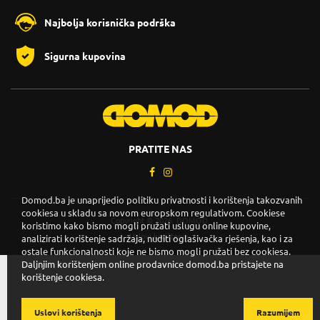
Najbolja korisnička podrška
Sigurna kupovina
PRATITE NAS
Domod.ba je unaprijedio politiku privatnosti i korištenja takozvanih
cookiesa u skladu sa novom europskom regulativom. Cookiese
Copyright © 2026. DOMOD.
koristimo kako bismo mogli pružati uslugu online kupovine,
Uslovi korištenja
.
analizirati korištenje sadržaja, nuditi oglašivačka rješenja, kao i za
ostale funkcionalnosti koje ne bismo mogli pružati bez cookiesa.
Daljnjim korištenjem online prodavnice domod.ba pristajete na
korištenje cookiesa.
Uslovi korištenja
Razumijem