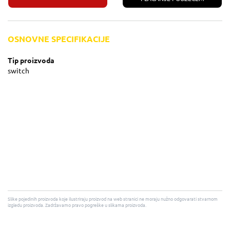
OSNOVNE SPECIFIKACIJE
Tip proizvoda
switch
Slike pojedinih proizvoda koje ilustriraju proizvod na web stranici ne moraju nužno odgovarati stvarnom
izgledu proizvoda. Zadržavamo pravo pogreške u slikama proizvoda.