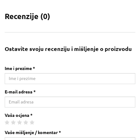
Recenzije (
0
)
Ostavite svoju recenziju i mišljenje o proizvodu
Ime i prezime *
E-mail adresa *
Vaša ocjena *
Vaše mišljenje / komentar *