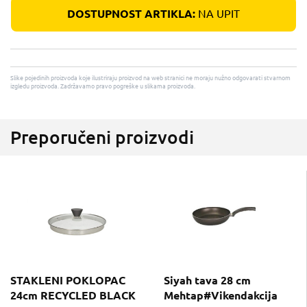
DOSTUPNOST ARTIKLA:
NA UPIT
Slike pojedinih proizvoda koje ilustriraju proizvod na web stranici ne moraju nužno odgovarati stvarnom
izgledu proizvoda. Zadržavamo pravo pogreške u slikama proizvoda.
Preporučeni proizvodi
STAKLENI POKLOPAC
Siyah tava 28 cm
24cm RECYCLED BLACK
Mehtap#Vikendakcija