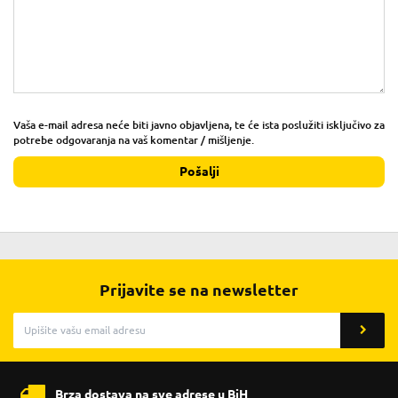
Vaša e-mail adresa neće biti javno objavljena, te će ista poslužiti isključivo za
potrebe odgovaranja na vaš komentar / mišljenje.
Pošalji
Prijavite se na newsletter
Brza dostava na sve adrese u BiH