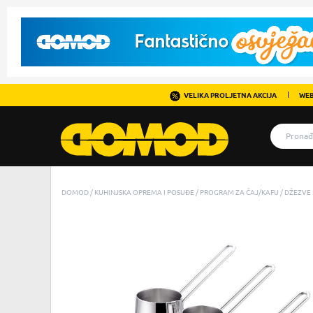
VELIKA PROLJETNA AKCIJA
WEB
DOMOD
KUHINJSKA OPREMA I POSUĐE
PROGRAM ZA ČAJ/KAFU
DŽEZVE