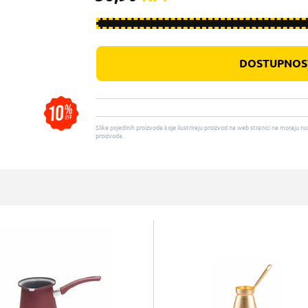
DOSTUPNOST
Slike pojedinih proizvoda koje ilustriraju proizvod na web stranici ne moraj
proizvoda.