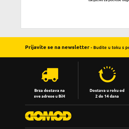
Prijavite se na newsletter
- Budite u toku s 
Brza dostava na
Dostava u roku od
sve adrese u BiH
2 do 14 dana