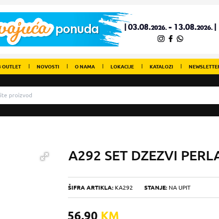
 OUTLET
NOVOSTI
O NAMA
LOKACIJE
KATALOZI
NEWSLETTE
A292 SET DZEZVI PER
ŠIFRA ARTIKLA:
KA292
STANJE:
NA UPIT
56,90
KM