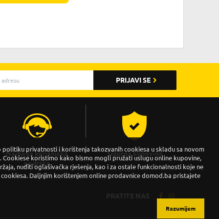
PRIJAVI SE
politiku privatnosti i korištenja takozvanih cookiesa u skladu sa novom
Najbolja korisnička
Sigurna kupovina
Cookiese koristimo kako bismo mogli pružati uslugu online kupovine,
podrška
držaja, nuditi oglašivačka rješenja, kao i za ostale funkcionalnosti koje ne
 cookiesa. Daljnjim korištenjem online prodavnice domod.ba pristajete
PRATITE NAS
Razumijem