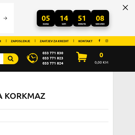
05
14
51
07
DANA
SATI
MINUTA
SEKUNDI
R
ZAPOSLENJE
ZAHTJEV ZA KREDIT
KONTAKT
033 771 830
0
033 771 823
0,00
KM
033 771 824
LA KORKMAZ