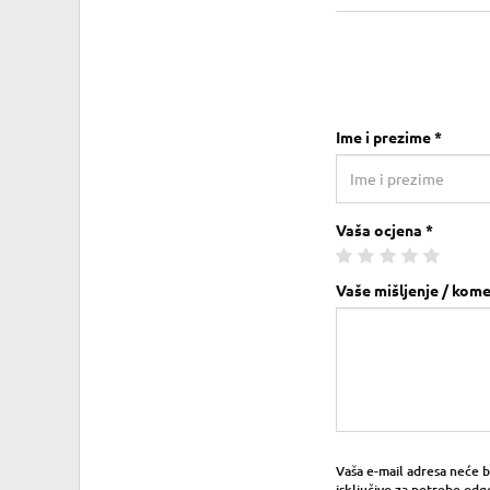
Ime i prezime *
Vaša ocjena *
Vaše mišljenje / kome
Vaša e-mail adresa neće bit
isključivo za potrebe odg