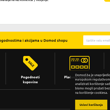
pogodnostima i akcijama u Domod shopu
Domod.ba je unaprijedio 
Pogodnosti
Plaćanje karticama
europskom regulativom. 
kupovine
analizirati korištenje sa
bismo mogli pružati bez
na korištenje cookiesa.
Uslovi korištenja