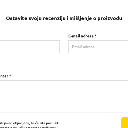
Ostavite svoju recenziju i mišljenje o proizvodu
E-mail adresa *
ntar *
i javno objavljena, te će ista poslužiti
ovaranja na vaš komentar / mišljenje.