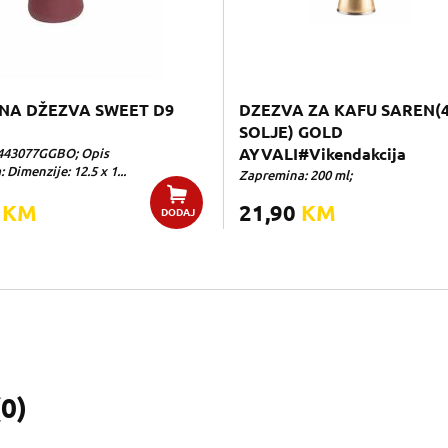
NA DŽEZVA SWEET D9
DZEZVA ZA KAFU SAREN(
SOLJE) GOLD
443077GGBO; Opis
AYVALI#Vikendakcija
 Dimenzije: 12.5 x 1...
Zapremina: 200 ml;
0
KM
21,90
KM
DODAJ
(
0
)