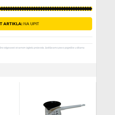
 ARTIKLA:
NA UPIT
u nužno odgovarati stvarnom izgledu proizvoda. Zadržavamo pravo pogreške u slikama