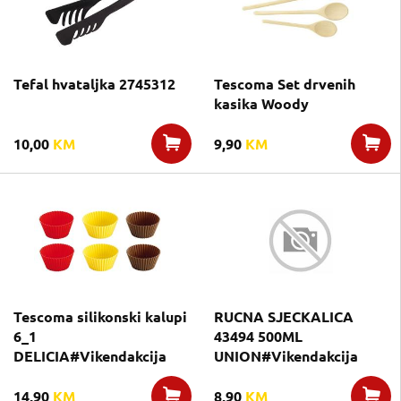
Tefal hvataljka 2745312
Tescoma Set drvenih
kasika Woody
10,00
KM
9,90
KM
Tescoma silikonski kalupi
RUCNA SJECKALICA
6_1
43494 500ML
DELICIA#Vikendakcija
UNION#Vikendakcija
14,90
KM
8,90
KM