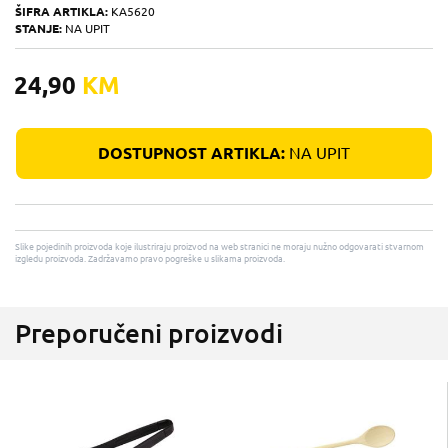
ŠIFRA ARTIKLA:
KA5620
STANJE:
NA UPIT
24,90
KM
DOSTUPNOST ARTIKLA:
NA UPIT
Slike pojedinih proizvoda koje ilustriraju proizvod na web stranici ne moraju nužno odgovarati stvarnom
izgledu proizvoda. Zadržavamo pravo pogreške u slikama proizvoda.
Preporučeni proizvodi