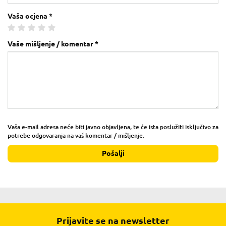
Vaša ocjena *
Vaše mišljenje / komentar *
Vaša e-mail adresa neće biti javno objavljena, te će ista poslužiti isključivo za
potrebe odgovaranja na vaš komentar / mišljenje.
Pošalji
Prijavite se na newsletter