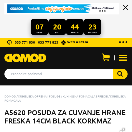
07
20
44
23
DANA
SATI
MINUTA
SEKUNDI
...
● ● ●
WEB AKCIJA
033 771 830
033 771 823
Otvo
men
DOMOD
KUHINJSKA OPREMA I POSUĐE
KUHINJSKA POMAGALA I PRIBOR
KUHINJSKA
POMAGALA
A5620 POSUDA ZA CUVANJE HRANE
FRESKA 14CM BLACK KORKMAZ