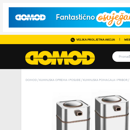
VELIKA PROLJETNA AKCIJA
WEB
DOMOD
KUHINJSKA OPREMA I POSUĐE
KUHINJSKA POMAGALA I PRIBOR