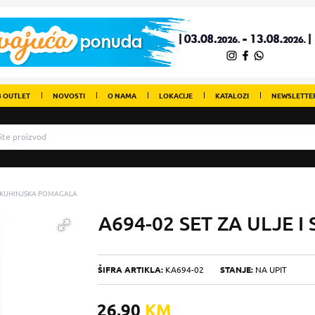
 OUTLET
NOVOSTI
O NAMA
LOKACIJE
KATALOZI
NEWSLETTE
KUHINJSKA POMAGALA
A694-02 SET ZA ULJE 
ŠIFRA ARTIKLA:
KA694-02
STANJE:
NA UPIT
26,90
KM