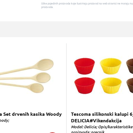
Slike pojedinih proizvoda koje ilustriraju proizvod na web stranici ne moraj
proizvoda.
 Set drvenih kasika Woody
Tescoma silikonski kalupi 6
oody;
DELICIA#Vikendakcija
Model: Delicia; Opis/karakteristike
proizvoda: precnik...