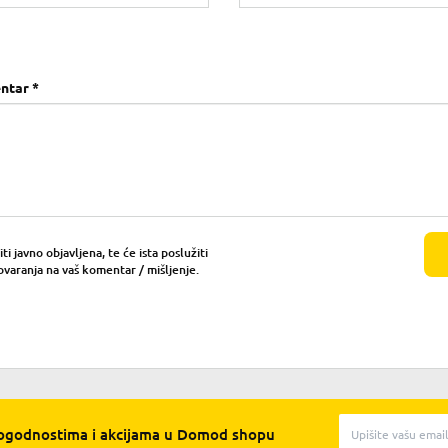
ntar *
i javno objavljena, te će ista poslužiti
ovaranja na vaš komentar / mišljenje.
pogodnostima i akcijama u Domod shopu