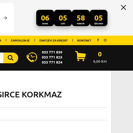
06
05
58
05
DANA
SATI
MINUTA
SEKUNDI
R
ZAPOSLENJE
ZAHTJEV ZA KREDIT
KONTAKT
033 771 830
0
033 771 823
0,00
KM
033 771 824
I SIRCE KORKMAZ