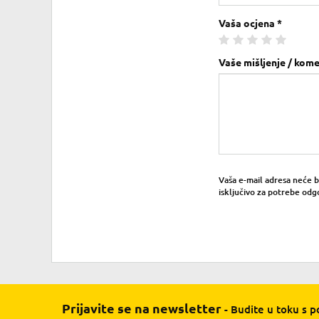
Vaša ocjena *
Vaše mišljenje / kome
Vaša e-mail adresa neće bit
isključivo za potrebe odg
Prijavite se na newsletter
- Budite u toku s 