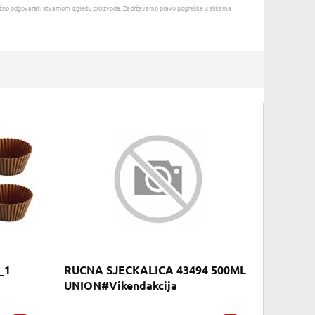
u nužno odgovarati stvarnom izgledu proizvoda. Zadržavamo pravo pogreške u slikama
_1
RUCNA SJECKALICA 43494 500ML
UNION#Vikendakcija