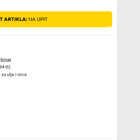
 ARTIKLA:
NA UPIT
rkmaz
94-02
 za ulje i sirce