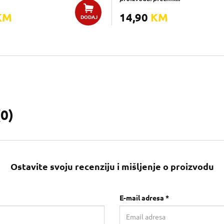
KM
14,90
KM
DODAJ
(
0
)
Ostavite svoju recenziju i mišljenje o proizvodu
E-mail adresa *