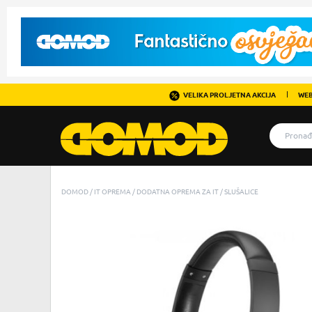
VELIKA PROLJETNA AKCIJA
WEB
DOMOD
IT OPREMA
DODATNA OPREMA ZA IT
SLUŠALICE