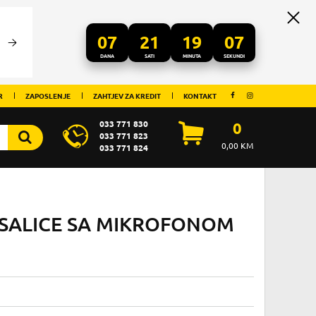
07
21
19
07
DANA
SATI
MINUTA
SEKUNDI
R
ZAPOSLENJE
ZAHTJEV ZA KREDIT
KONTAKT
033 771 830
0
033 771 823
0,00
KM
033 771 824
SALICE SA MIKROFONOM