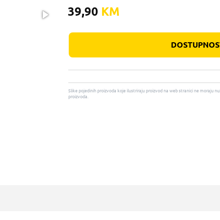
39,90
KM
DOSTUPNOST
Slike pojedinih proizvoda koje ilustriraju proizvod na web stranici ne moraj
proizvoda.