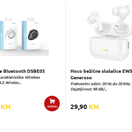
ce Bluetooth DSBE03
Hoco bežične slušalice EW5
arakteristike: Wireless
Generoso
.2; Wireles...
Frekventni odziv: 20 Hz do 20 kHz;
Osjetljivost: 98 dB/...
0
KM
29,90
KM
DODAJ