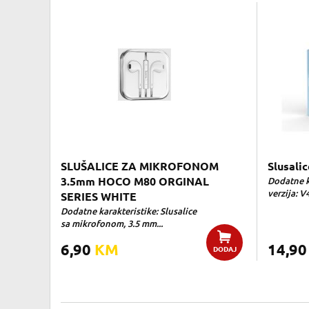
SLUŠALICE ZA MIKROFONOM
Slusali
3.5mm HOCO M80 ORGINAL
Dodatne k
verzija: V4
SERIES WHITE
Dodatne karakteristike: Slusalice
sa mikrofonom, 3.5 mm...
6,90
KM
14,9
DODAJ