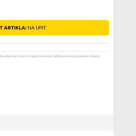
 ARTIKLA:
NA UPIT
u nužno odgovarati stvarnom izgledu proizvoda. Zadržavamo pravo pogreške u slikama