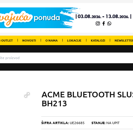
 OUTLET
NOVOSTI
O NAMA
LOKACIJE
KATALOZI
NEWSLETTE
ACME BLUETOOTH SLU
BH213
ŠIFRA ARTIKLA:
UE26685
STANJE:
NA UPIT