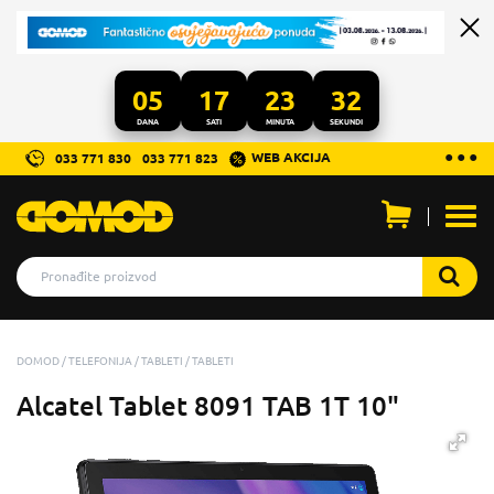
05
17
23
31
DANA
SATI
MINUTA
SEKUNDI
...
● ● ●
WEB AKCIJA
033 771 830
033 771 823
Otvo
men
DOMOD
TELEFONIJA
TABLETI
TABLETI
Alcatel Tablet 8091 TAB 1T 10"