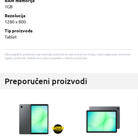
RAM memorija
1GB
Rezolucija
1280 x 800
Tip proizvoda
Tablet
Slike pojedinih proizvoda koje ilustriraju proizvod na web stranici ne moraju nužno odgovarati stvarnom
izgledu proizvoda. Zadržavamo pravo pogreške u slikama proizvoda.
Preporučeni proizvodi