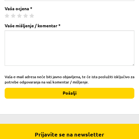
Vaša ocjena *
Vaše mišljenje / komentar *
Vaša e-mail adresa neće biti javno objavljena, te će ista poslužiti isključivo za
potrebe odgovaranja na vaš komentar / mišljenje.
Pošalji
Prijavite se na newsletter