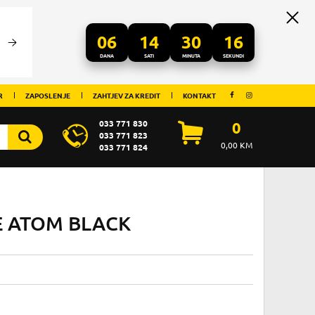
06
14
30
16
DANA
SATI
MINUTA
SEKUNDI
R
ZAPOSLENJE
ZAHTJEV ZA KREDIT
KONTAKT
033 771 830
0
033 771 823
0,00
KM
033 771 824
 ATOM BLACK