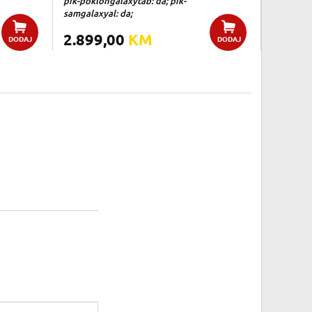
pik-poklongalaxytab: da; pik-
samgalaxyal: da;
2.899,00
KM
DODAJ
DODAJ