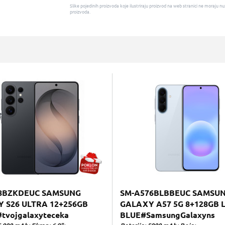
Slike pojedinih proizvoda koje ilustriraju proizvod na web stranici ne moraj
proizvoda.
8BZKDEUC SAMSUNG
SM-A576BLBBEUC SAMSU
 S26 ULTRA 12+256GB
GALAXY A57 5G 8+128GB 
tvojgalaxyteceka
BLUE#SamsungGalaxyns