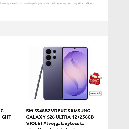
u nužno odgovarati stvarnom izgledu proizvoda. Zadržavamo pravo pogreške u slikama
NG
SM-S948BZVDEUC SAMSUNG
LIGHT
GALAXY S26 ULTRA 12+256GB
VIOLET#tvojgalaxyteceka