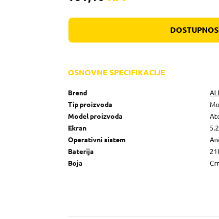
DOSTUPNOST
OSNOVNE SPECIFIKACIJE
Brend
AL
Tip proizvoda
Mo
Model proizvoda
At
Ekran
5.2
Operativni sistem
An
Baterija
21
Boja
Cr