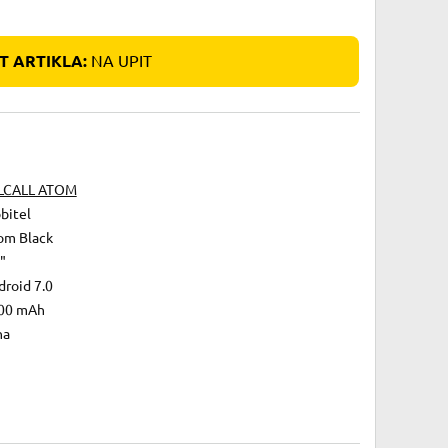
 ARTIKLA:
NA UPIT
LCALL ATOM
bitel
om Black
"
droid 7.0
00 mAh
na