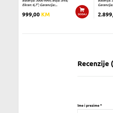
Baterija: 5000 mAh; Boja: Siva;
Baterija: 
Ekran: 6,7”; Garancija:...
Garancija:
999,00
KM
2.899
DODAJ
Recenzije 
Ime i prezime *