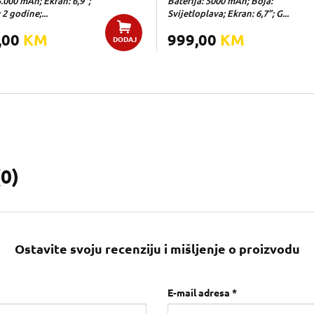
5.000 mAh; Ekran: 6,9";
Baterija: 5000 mAh; Boja:
 2 godine;...
Svijetloplava; Ekran: 6,7”; G...
,00
KM
999,00
KM
DODAJ
(
0
)
Ostavite svoju recenziju i mišljenje o proizvodu
E-mail adresa *