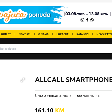
 OUTLET
NOVOSTI
O NAMA
LOKACIJE
KATALOZI
NEWSLETTE
ALLCALL SMARTPHONE
ŠIFRA ARTIKLA:
UE20433
STANJE:
NA UPIT
161,10
KM