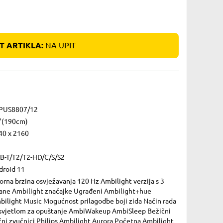
 ARTIKLA:
NA UPIT
PUS8807/12
"(190cm)
40 x 2160
B-T/T2/T2-HD/C/S/S2
droid 11
orna brzina osvježavanja 120 Hz Ambilight verzija s 3
rane Ambilight značajke Ugrađeni Ambilight+hue
bilight Music Mogućnost prilagodbe boji zida Način rada
 svjetlom za opuštanje AmbiWakeup AmbiSleep Bežični
ćni zvučnici Philips Ambilight Aurora Početna Ambilight