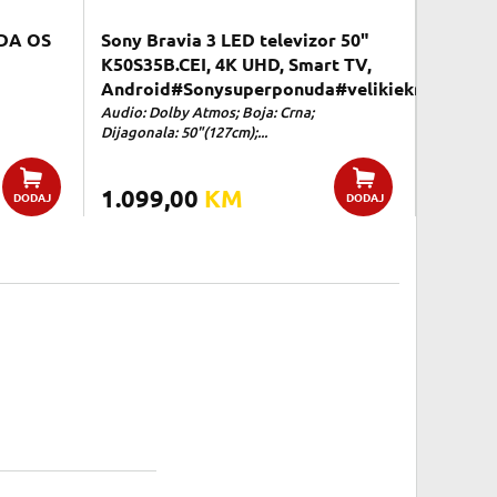
DA OS
Sony Bravia 3 LED televizor 50"
K50S35B.CEI, 4K UHD, Smart TV,
Android#Sonysuperponuda#velikiekrani
Audio: Dolby Atmos; Boja: Crna;
Dijagonala: 50"(127cm);...
1.099,00
KM
DODAJ
DODAJ