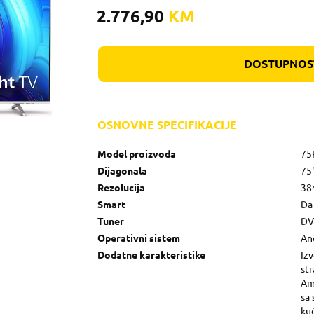
2.776,90
KM
DOSTUPNOST
OSNOVNE SPECIFIKACIJE
Model proizvoda
75
Dijagonala
75
Rezolucija
38
Smart
Da
Tuner
DV
Operativni sistem
An
Dodatne karakteristike
Izv
st
Am
sa
ku