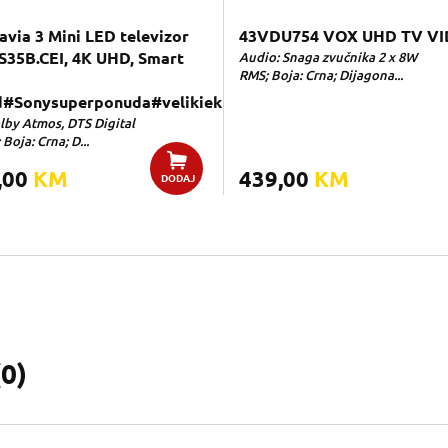
avia 3 Mini LED televizor
43VDU754 VOX UHD TV VI
S35B.CEI, 4K UHD, Smart
Audio: Snaga zvučnika 2 x 8W
RMS; Boja: Crna; Dijagona...
d#Sonysuperponuda#velikiek
lby Atmos, DTS Digital
Boja: Crna; D...
,00
KM
439,00
KM
DODAJ
(
0
)