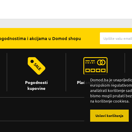
pogodnostima i akcijama u Domod shopu
Domod.ba je unaprijedio 
Pogodnosti
Plaćanje karticama
europskom regulativom. 
kupovine
analizirati korištenje sa
bismo mogli pružati bez
na korištenje cookiesa.
Uslovi korištenja