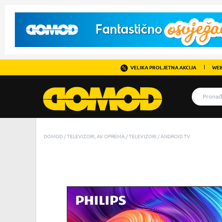
VELIKA PROLJETNA AKCIJA
WEB
DOMOD
TELEVIZORI, AV OPREMA
TELEVIZORI
ANDROID TV