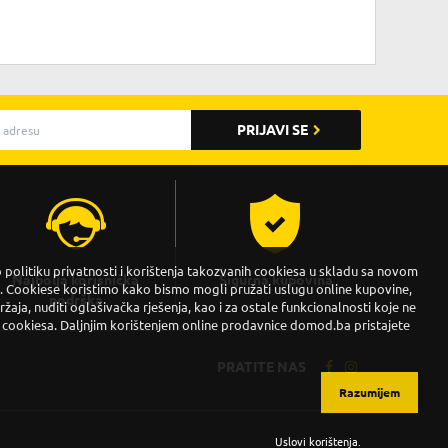
PRIJAVI SE
politiku privatnosti i korištenja takozvanih cookiesa u skladu sa novom
Najbolja korisnička
Sigurna kupovina
Cookiese koristimo kako bismo mogli pružati uslugu online kupovine,
podrška
držaja, nuditi oglašivačka rješenja, kao i za ostale funkcionalnosti koje ne
 cookiesa. Daljnjim korištenjem online prodavnice domod.ba pristajete
PRATITE NAS
Razumijem
Uslovi korištenja
.