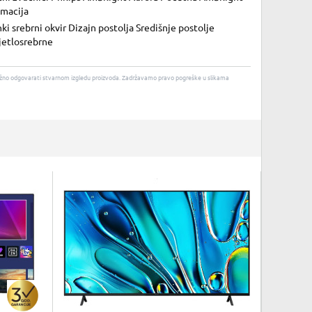
imacija
ki srebrni okvir Dizajn postolja Središnje postolje
jetlosrebrne
u nužno odgovarati stvarnom izgledu proizvoda. Zadržavamo pravo pogreške u slikama