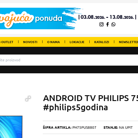
 OUTLET
NOVOSTI
O NAMA
LOKACIJE
KATALOZI
NEWSLETTE
ANDROID TV PHILIPS 
#philips5godina
ŠIFRA ARTIKLA:
PH75PUS8807
STANJE:
NA UPIT