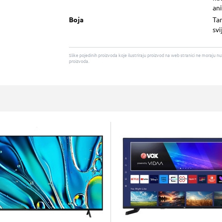
an
Boja
Tan
svi
Slike pojedinih proizvoda koje ilustriraju proizvod na web stranici ne moraj
proizvoda.