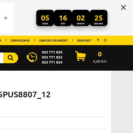
05
16
02
25
DANA
SATI
MINUTA
SEKUNDI
R
ZAPOSLENJE
ZAHTJEV ZA KREDIT
KONTAKT
033 771 830
0
033 771 823
0,00
KM
033 771 824
75PUS8807_12