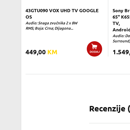
43GTU090 VOX UHD TV GOOGLE
Sony Br
OS
65" K65
Audio: Snaga zvučnika 2 x 8W
TV,
RMS; Boja: Crna; Dijagona...
Androi
Audio: Do
Surround; 
449,00
KM
1.549
DODAJ
Recenzije 