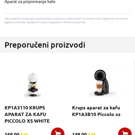
Aparat za pripremanje kafe
Slike pojedinih proizvoda koje ilustriraju proizvod na web stranici ne moraju nužno odgovarati stvarnom
izgledu proizvoda. Zadržavamo pravo pogreške u slikama proizvoda.
Preporučeni proizvodi
KP1A3110 KRUPS
Krups aparat za kafu
APARAT ZA KAFU
KP1A3B10 Piccolo xs
PICCOLO XS WHITE
169,00
KM
149,00
KM