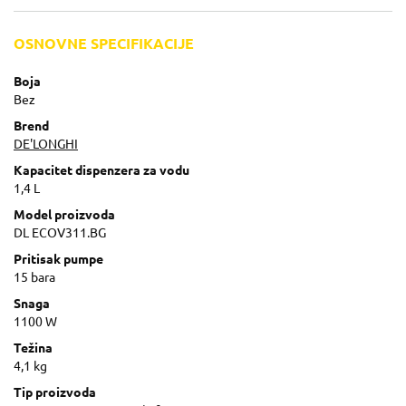
OSNOVNE SPECIFIKACIJE
Boja
Bez
Brend
DE'LONGHI
Kapacitet dispenzera za vodu
1,4 L
Model proizvoda
DL ECOV311.BG
Pritisak pumpe
15 bara
Snaga
1100 W
Težina
4,1 kg
Tip proizvoda