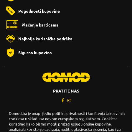
Pogodnosti kupovine
Plaćanje karticama
Najbolja korisnička podrška
Sigurna kupovina
PRATITE NAS
Domod.ba je unaprijedio politiku privatnosti i korištenja takozvanih
cookiesa u skladu sa novom europskom regulativom. Cookiese
Copyright © 2026. DOMOD.
koristimo kako bismo mogli pružati uslugu online kupovine,
Uslovi korištenja
.
analizirati korištenje sadržaja, nuditi oglašivačka rješenja, kao i za