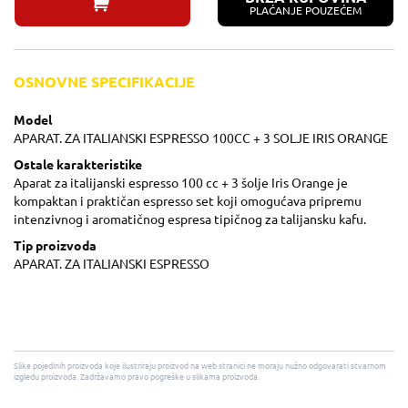
PLAĆANJE POUZEĆEM
OSNOVNE SPECIFIKACIJE
Model
APARAT. ZA ITALIANSKI ESPRESSO 100CC + 3 SOLJE IRIS ORANGE
Ostale karakteristike
Aparat za italijanski espresso 100 cc + 3 šolje Iris Orange je
kompaktan i praktičan espresso set koji omogućava pripremu
intenzivnog i aromatičnog espresa tipičnog za talijansku kafu.
Tip proizvoda
APARAT. ZA ITALIANSKI ESPRESSO
Slike pojedinih proizvoda koje ilustriraju proizvod na web stranici ne moraju nužno odgovarati stvarnom
izgledu proizvoda. Zadržavamo pravo pogreške u slikama proizvoda.