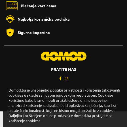
Plaćanje karticama
Najbolja korisnička podrška
Sigurna kupovina
PRATITE NAS
Domod.ba je unaprijedio politiku privatnosti i korištenja takozvanih
cookiesa u skladu sa novom europskom regulativom. Cookiese
Copyright © 2026. DOMOD.
koristimo kako bismo mogli pružati uslugu online kupovine,
Uslovi korištenja
.
analizirati korištenje sadržaja, nuditi oglašivačka rješenja, kao i za
ostale funkcionalnosti koje ne bismo mogli pružati bez cookiesa.
Daljnjim korištenjem online prodavnice domod.ba pristajete na
korištenje cookiesa.