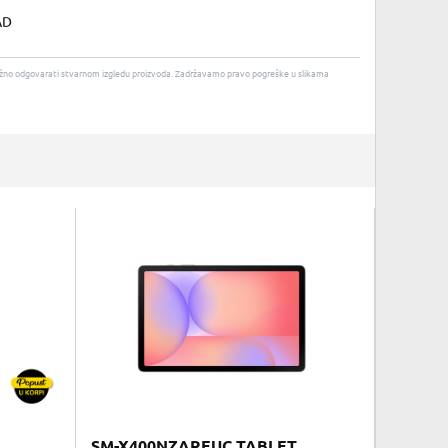
AD
u nužno odgovarati stvarnom izgledu proizvoda. Zadržavamo pravo pogreške u slikama
SM-X400NZAREUC TABLET