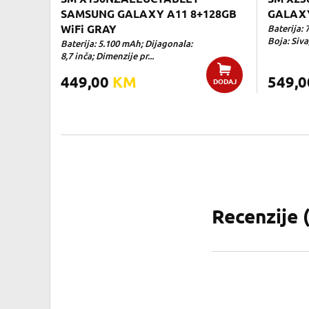
SAMSUNG GALAXY A11 8+128GB
GALAXY
WiFi GRAY
Baterija:
Boja: Siva;
Baterija: 5.100 mAh; Dijagonala:
8,7 inča; Dimenzije pr...
449,00
KM
549,
DODAJ
Recenzije 