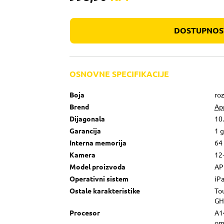
DOSTUPNOST
OSNOVNE SPECIFIKACIJE
Boja
ro
Brend
Ap
Dijagonala
10.
Garancija
1 
Interna memorija
64
Kamera
12
Model proizvoda
AP
Operativni sistem
iP
Ostale karakteristike
Tou
GH
Procesor
A1
o