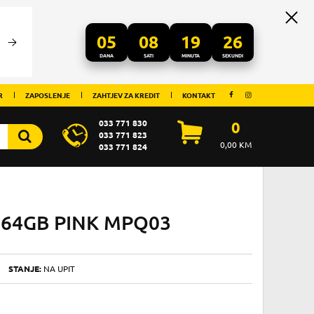
05
08
19
26
DANA
SATI
MINUTA
SEKUNDI
R
ZAPOSLENJE
ZAHTJEV ZA KREDIT
KONTAKT
033 771 830
0
033 771 823
0,00
KM
033 771 824
i 64GB PINK MPQ03
STANJE:
NA UPIT