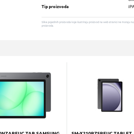
Tip proizvoda
iP
Slike pojedinih proizvoda koje ilustriraju proizvod na web stranici ne moraj
proizvoda.
0NZAREUC TAB SAMSUNG
SM-X210RZSREUC TABLET