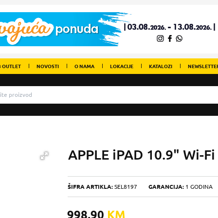
 OUTLET
NOVOSTI
O NAMA
LOKACIJE
KATALOZI
NEWSLETTE
APPLE iPAD 10.9" Wi-F
ŠIFRA ARTIKLA:
SEL8197
GARANCIJA:
1 GODINA
998,90
KM