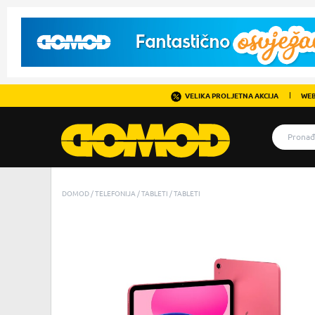
VELIKA PROLJETNA AKCIJA
WEB
DOMOD
TELEFONIJA
TABLETI
TABLETI