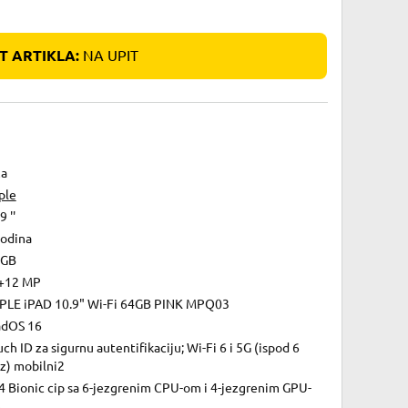
 ARTIKLA:
NA UPIT
za
ple
9 ''
godina
 GB
+12 MP
PLE iPAD 10.9" Wi-Fi 64GB PINK MPQ03
adOS 16
ch ID za sigurnu autentifikaciju; Wi-Fi 6 i 5G (ispod 6
z) mobilni2
4 Bionic cip sa 6-jezgrenim CPU-om i 4-jezgrenim GPU-
m