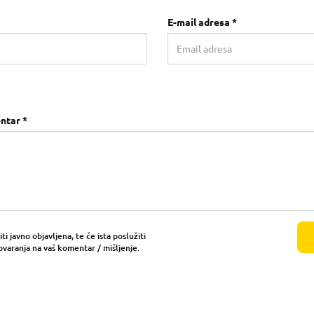
E-mail adresa *
ntar *
i javno objavljena, te će ista poslužiti
ovaranja na vaš komentar / mišljenje.