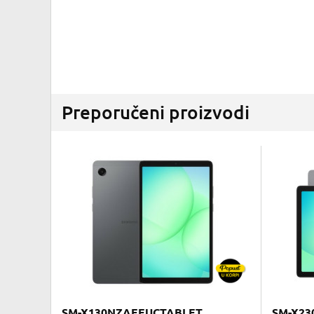
Preporučeni proizvodi
SM-X130NZAEEUCTABLET
SM-X23