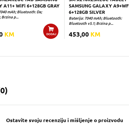
 A11+ WiFi 6+128GB GRAY
SAMSUNG GALAXY A9+WF
 7040 mAh; Bluetooth: Da;
6+128GB SILVER
 Brzina p...
Baterija: 7040 mAh; Bluetooth:
Bluetooth v5.1; Brzina p...
00
KM
453,00
KM
DODAJ
(
0
)
Ostavite svoju recenziju i mišljenje o proizvodu