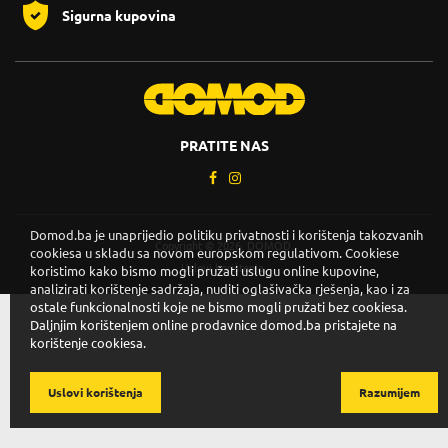
Sigurna kupovina
PRATITE NAS
Domod.ba je unaprijedio politiku privatnosti i korištenja takozvanih
Copyright © 2026. DOMOD.
cookiesa u skladu sa novom europskom regulativom. Cookiese
Uslovi korištenja
.
koristimo kako bismo mogli pružati uslugu online kupovine,
analizirati korištenje sadržaja, nuditi oglašivačka rješenja, kao i za
ostale funkcionalnosti koje ne bismo mogli pružati bez cookiesa.
Daljnjim korištenjem online prodavnice domod.ba pristajete na
korištenje cookiesa.
Uslovi korištenja
Razumijem