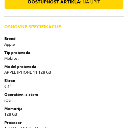
DOSTUPNOST ARTIKLA:
NA UPIT
OSNOVNE SPECIFIKACIJE
Brend
Apple
Tip proizvoda
Mobitel
Model proizvoda
APPLE IPHONE 11 128 GB
Ekran
6,1"
Operativni sistem
iOS
Memorija
128 GB
Procesor