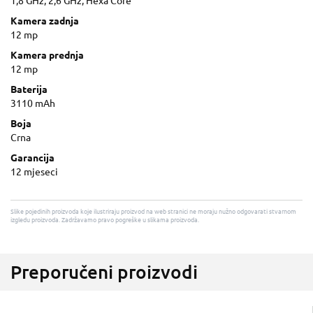
1,8 GHz, 2,6 GHz, Hexa Core
Kamera zadnja
12 mp
Kamera prednja
12 mp
Baterija
3110 mAh
Boja
Crna
Garancija
12 mjeseci
Slike pojedinih proizvoda koje ilustriraju proizvod na web stranici ne moraju nužno odgovarati stvarnom
izgledu proizvoda. Zadržavamo pravo pogreške u slikama proizvoda.
Preporučeni proizvodi