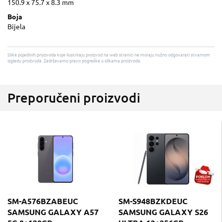
150.9 x 75.7 x 8.3 mm
Boja
Bijela
Slike pojedinih proizvoda koje ilustriraju proizvod na web stranici ne moraju nužno odgovarati stvarnom
izgledu proizvoda. Zadržavamo pravo pogreške u slikama proizvoda.
Preporučeni proizvodi
SM-A576BZABEUC
SM-S948BZKDEUC
SAMSUNG GALAXY A57
SAMSUNG GALAXY S26