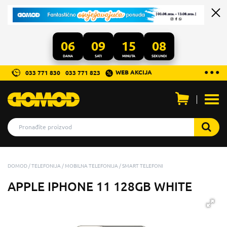
06
09
15
08
DANA
SATI
MINUTA
SEKUNDI
...
● ● ●
WEB AKCIJA
033 771 830
033 771 823
Otvo
men
DOMOD
TELEFONIJA
MOBILNA TELEFONIJA
SMART TELEFONI
APPLE IPHONE 11 128GB WHITE