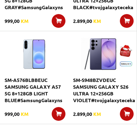
5G 8+128GB
ULTRA 12+256GB
GRAY#SamsungGalaxyns
BLACK#tvojgalaxyteceka
999,00
KM
2.899,00
KM
SM-A576BLBBEUC
SM-S948BZVDEUC
SAMSUNG GALAXY A57
SAMSUNG GALAXY S26
5G 8+128GB LIGHT
ULTRA 12+256GB
BLUE#SamsungGalaxyns
VIOLET#tvojgalaxyteceka
999,00
KM
2.899,00
KM