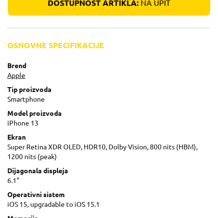
DOSTUPNOST ARTIKLA:
NA UPIT
OSNOVNE SPECIFIKACIJE
Brend
Apple
Tip proizvoda
Smartphone
Model proizvoda
iPhone 13
Ekran
Super Retina XDR OLED, HDR10, Dolby Vision, 800 nits (HBM),
1200 nits (peak)
Dijagonala displeja
6.1"
Operativni sistem
iOS 15, upgradable to iOS 15.1