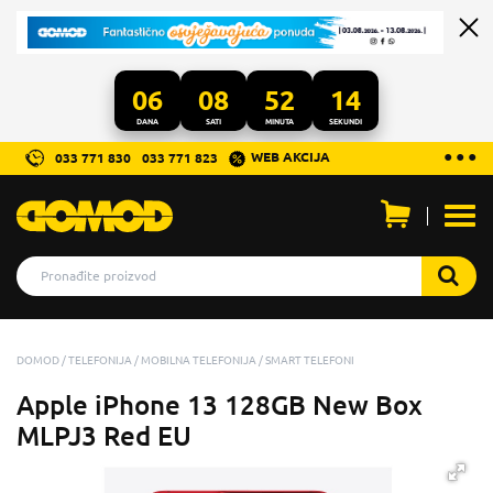
06
08
52
14
DANA
SATI
MINUTA
SEKUNDI
...
● ● ●
WEB AKCIJA
033 771 830
033 771 823
Otvo
men
DOMOD
TELEFONIJA
MOBILNA TELEFONIJA
SMART TELEFONI
Apple iPhone 13 128GB New Box
MLPJ3 Red EU