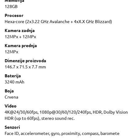
Memorija
128GB
Procesor
Hexa-core (2x3.22 GHz Avalanche + 4xX.X GHz Blizzard)
Kamera zadnja
12MPx + 12MPx
Kamera prednja
12MPx
Dimenzije proizvoda
146.7 x 71.5 x 7.7 mm
Baterija
3240 mAh
Boja
Crvena
Video
4K@24/30/60fps, 1080p@30/60/120/240fps, HDR, Dolby Vision
HDR (up to 60fps), stereo sound rec.
Senzori
Face ID, accelerometer, gyro, proximity, compass, baromete