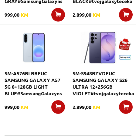
GRAY#SamsungGalaxyns
BLACK#tvojgalaxyteceka
999,00
KM
2.899,00
KM
SM-A576BLBBEUC
SM-S948BZVDEUC
SAMSUNG GALAXY A57
SAMSUNG GALAXY S26
5G 8+128GB LIGHT
ULTRA 12+256GB
BLUE#SamsungGalaxyns
VIOLET#tvojgalaxyteceka
999,00
KM
2.899,00
KM