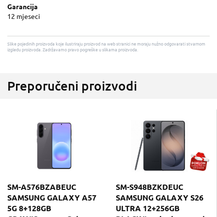
Garancija
12 mjeseci
Slike pojedinih proizvoda koje ilustriraju proizvod na web stranici ne moraju nužno odgovarati stvarnom
izgledu proizvoda. Zadržavamo pravo pogreške u slikama proizvoda.
Preporučeni proizvodi
SM-A576BZABEUC
SM-S948BZKDEUC
SAMSUNG GALAXY A57
SAMSUNG GALAXY S26
5G 8+128GB
ULTRA 12+256GB