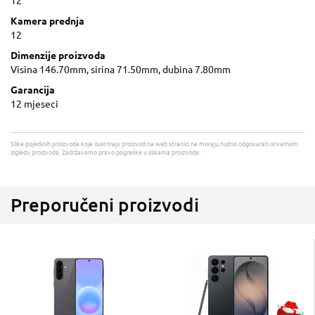
12
Kamera prednja
12
Dimenzije proizvoda
Visina 146.70mm, sirina 71.50mm, dubina 7.80mm
Garancija
12 mjeseci
Slike pojedinih proizvoda koje ilustriraju proizvod na web stranici ne moraju nužno odgovarati stvarnom
izgledu proizvoda. Zadržavamo pravo pogreške u slikama proizvoda.
Preporučeni proizvodi