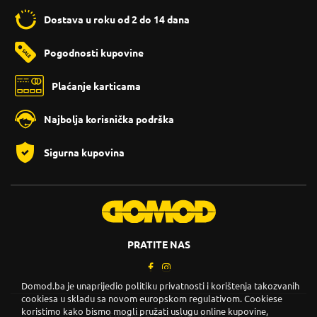
Dostava u roku od 2 do 14 dana
Pogodnosti kupovine
Plaćanje karticama
Najbolja korisnička podrška
Sigurna kupovina
PRATITE NAS
Domod.ba je unaprijedio politiku privatnosti i korištenja takozvanih
cookiesa u skladu sa novom europskom regulativom. Cookiese
koristimo kako bismo mogli pružati uslugu online kupovine,
Copyright © 2026. DOMOD.