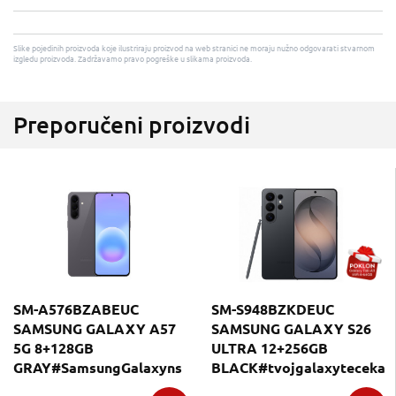
Slike pojedinih proizvoda koje ilustriraju proizvod na web stranici ne moraju nužno odgovarati stvarnom
izgledu proizvoda. Zadržavamo pravo pogreške u slikama proizvoda.
Preporučeni proizvodi
SM-A576BZABEUC
SM-S948BZKDEUC
SAMSUNG GALAXY A57
SAMSUNG GALAXY S26
5G 8+128GB
ULTRA 12+256GB
GRAY#SamsungGalaxyns
BLACK#tvojgalaxyteceka