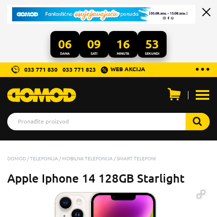
06
09
16
53
DANA
SATI
MINUTA
SEKUNDI
...
● ● ●
WEB AKCIJA
033 771 830
033 771 823
Otvo
men
DOMOD
TELEFONIJA
MOBILNA TELEFONIJA
SMART TELEFONI
Apple Iphone 14 128GB Starlight