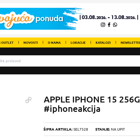
 OUTLET
NOVOSTI
O NAMA
LOKACIJE
KATALOZI
NEWSLETTE
APPLE IPHONE 15 256
#iphoneakcija
ŠIFRA ARTIKLA:
SEL7528
STANJE:
NA UPIT