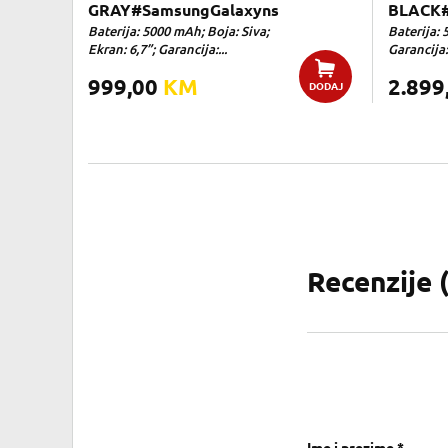
GRAY#SamsungGalaxyns
BLACK#
Baterija: 5000 mAh; Boja: Siva;
Baterija: 
Ekran: 6,7”; Garancija:...
Garancija:
999,00
KM
2.899
DODAJ
Recenzije 