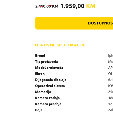
1.959,00
KM
2.410,00
KM
DOSTUPNOST
OSNOVNE SPECIFIKACIJE
Brend
Ip
Tip proizvoda
Mo
Model proizvoda
AP
Ekran
OL
Dijagonala displeja
6.1
Operativni sistem
IO
Memorija
25
Kamera zadnja
48
Kamera prednja
12
Boja
Ze