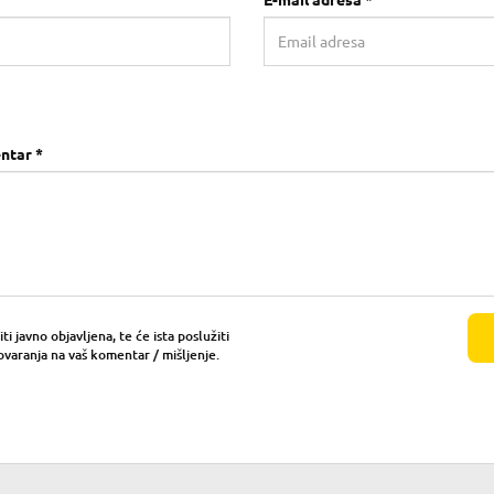
E-mail adresa *
ntar *
i javno objavljena, te će ista poslužiti
ovaranja na vaš komentar / mišljenje.