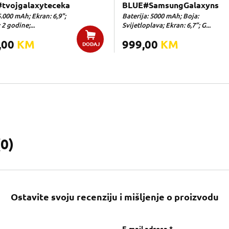
tvojgalaxyteceka
BLUE#SamsungGalaxyns
5.000 mAh; Ekran: 6,9";
Baterija: 5000 mAh; Boja:
 2 godine;...
Svijetloplava; Ekran: 6,7”; G...
,00
KM
999,00
KM
DODAJ
(
0
)
Ostavite svoju recenziju i mišljenje o proizvodu