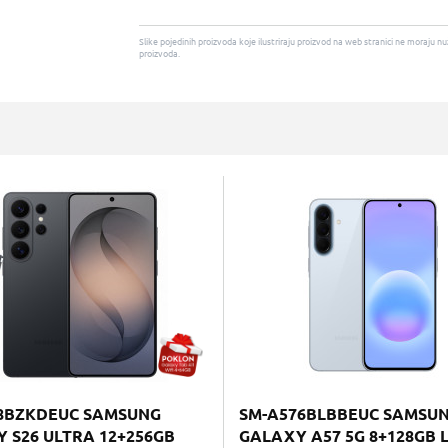
Slike pojedinih proizvoda koje ilustriraju proizvod na web stranici ne moraj
proizvoda.
8BZKDEUC SAMSUNG
SM-A576BLBBEUC SAMSU
 S26 ULTRA 12+256GB
GALAXY A57 5G 8+128GB 