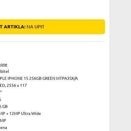
 ARTIKLA:
NA UPIT
hone
bitel
PLE IPHONE 15 256GB GREEN MTPA3SX/A
ED, 2556 x 117
''
S
6 GB
MP + 12MP Ultra Wide
 MP
lena