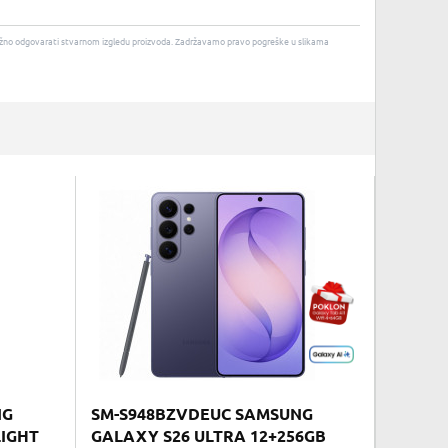
u nužno odgovarati stvarnom izgledu proizvoda. Zadržavamo pravo pogreške u slikama
NG
SM-S948BZVDEUC SAMSUNG
LIGHT
GALAXY S26 ULTRA 12+256GB