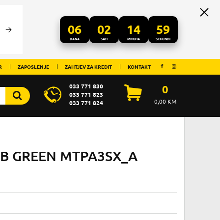
06
02
14
59
DANA
SATI
MINUTA
SEKUNDI
R
ZAPOSLENJE
ZAHTJEV ZA KREDIT
KONTAKT
033 771 830
0
033 771 823
0,00
KM
033 771 824
GB GREEN MTPA3SX_A