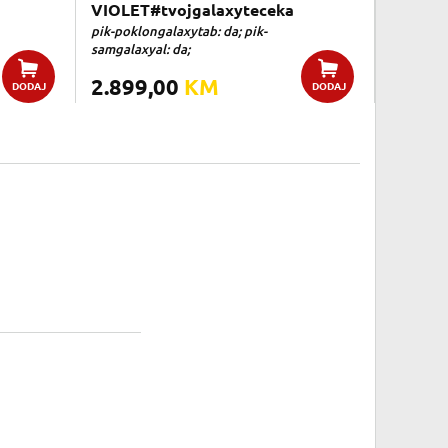
VIOLET#tvojgalaxyteceka
pik-poklongalaxytab: da; pik-
samgalaxyal: da;
2.899,00
KM
DODAJ
DODAJ