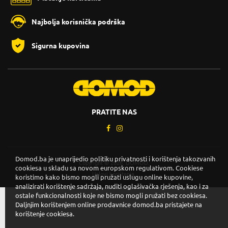
Najbolja korisnička podrška
Sigurna kupovina
PRATITE NAS
Domod.ba je unaprijedio politiku privatnosti i korištenja takozvanih
Copyright © 2026. DOMOD.
cookiesa u skladu sa novom europskom regulativom. Cookiese
Uslovi korištenja
.
koristimo kako bismo mogli pružati uslugu online kupovine,
analizirati korištenje sadržaja, nuditi oglašivačka rješenja, kao i za
ostale funkcionalnosti koje ne bismo mogli pružati bez cookiesa.
Daljnjim korištenjem online prodavnice domod.ba pristajete na
korištenje cookiesa.