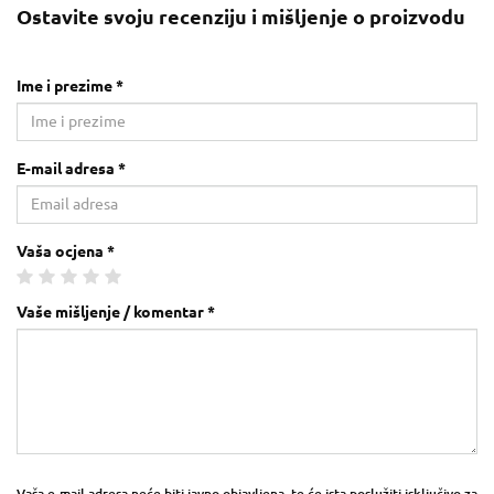
Ostavite svoju recenziju i mišljenje o proizvodu
Ime i prezime *
E-mail adresa *
Vaša ocjena *
Vaše mišljenje / komentar *
Vaša e-mail adresa neće biti javno objavljena, te će ista poslužiti isključivo za