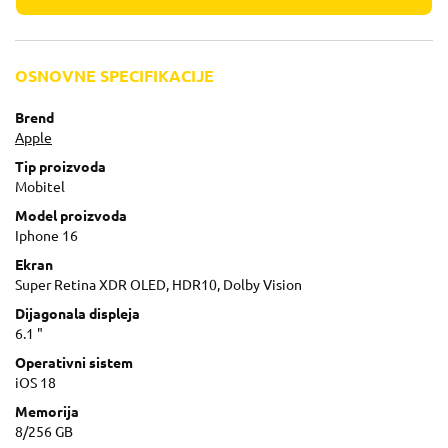
OSNOVNE SPECIFIKACIJE
Brend
Apple
Tip proizvoda
Mobitel
Model proizvoda
Iphone 16
Ekran
Super Retina XDR OLED, HDR10, Dolby Vision
Dijagonala displeja
6.1 "
Operativni sistem
iOS 18
Memorija
8/256 GB