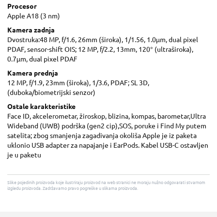
Procesor
Apple A18 (3 nm)
Kamera zadnja
Dvostruka:48 MP, f/1.6, 26mm (široka), 1/1.56, 1.0µm, dual pixel
PDAF, sensor-shift OIS; 12 MP, f/2.2, 13mm, 120° (ultraširoka),
0.7µm, dual pixel PDAF
Kamera prednja
12 MP, f/1.9, 23mm (široka), 1/3.6, PDAF; SL 3D,
(duboka/biometrijski senzor)
Ostale karakteristike
Face ID, akcelerometar, žiroskop, blizina, kompas, barometar,Ultra
Wideband (UWB) podrška (gen2 cip),SOS, poruke i Find My putem
satelita; zbog smanjenja zagadivanja okoliša Apple je iz paketa
uklonio USB adapter za napajanje i EarPods. Kabel USB-C ostavljen
je u paketu
Slike pojedinih proizvoda koje ilustriraju proizvod na web stranici ne moraju nužno odgovarati stvarnom
izgledu proizvoda. Zadržavamo pravo pogreške u slikama proizvoda.