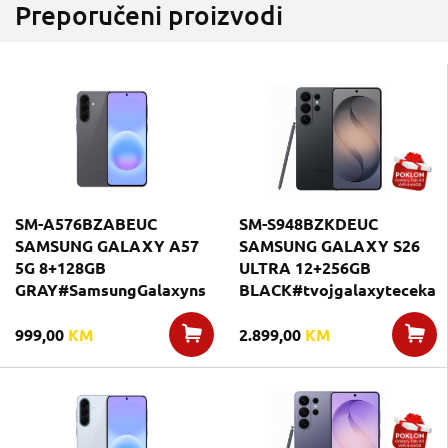
Preporučeni proizvodi
SM-A576BZABEUC
SM-S948BZKDEUC
SAMSUNG GALAXY A57
SAMSUNG GALAXY S26
5G 8+128GB
ULTRA 12+256GB
GRAY#SamsungGalaxyns
BLACK#tvojgalaxyteceka
999,00
KM
2.899,00
KM