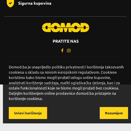
Sigurna kupovina
PRATITE NAS
Domod.ba je unaprijedio politiku privatnosti i korištenja takozvanih
Copyright © 2026. DOMOD.
cookiesa u skladu sa novom europskom regulativom. Cookiese
Uslovi korištenja
.
koristimo kako bismo mogli pružati uslugu online kupovine,
analizirati korištenje sadržaja, nuditi oglašivačka rješenja, kao i za
ostale funkcionalnosti koje ne bismo mogli pružati bez cookiesa.
Daljnjim korištenjem online prodavnice domod.ba pristajete na
korištenje cookiesa.
Uslovi korištenja
Razumijem