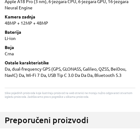
Apple A18 Pro (3 nm), 6-jezgara CPU, 6-jezgara GPU, 16-jezgara
Neural Engine
Kamera zadnja
48MP + 12MP + 48MP
Baterija
Li-ion
Boja
Crna
Ostale karakteristike
Da, dual-frequency GPS (GPS, GLONASS, Galileo, QZSS, BeiDou,
NavIC) Da, Wi-Fi 7 Da, USB Tip C 3.0 Da Da Da, Bluetooth 5.3
Slike pojedinih proizvoda koje ilustriraju proizvod na web stranici ne moraju nužno odgovarati stvarnom
izgledu proizvoda. Zadržavamo pravo pogreške u slikama proizvoda.
Preporučeni proizvodi