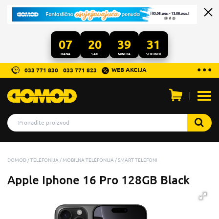
07
20
39
31
DANA
SATI
MINUTA
SEKUNDI
...
● ● ●
WEB AKCIJA
033 771 830
033 771 823
Otvo
men
DOMOD
TELEFONIJA
MOBILNA TELEFONIJA
SMART TELEFONI
Apple Iphone 16 Pro 128GB Black