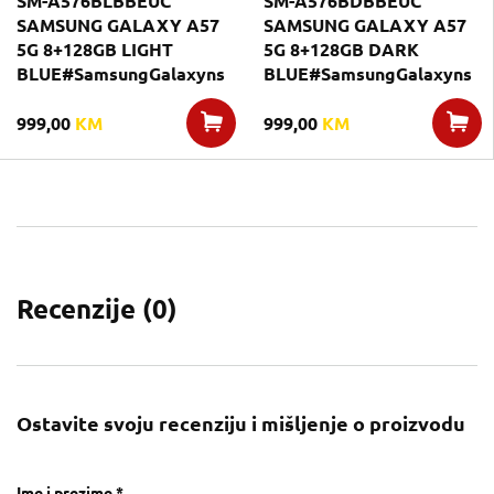
SM-A576BLBBEUC
SM-A576BDBBEUC
SAMSUNG GALAXY A57
SAMSUNG GALAXY A57
5G 8+128GB LIGHT
5G 8+128GB DARK
BLUE#SamsungGalaxyns
BLUE#SamsungGalaxyns
999,00
KM
999,00
KM
Recenzije (
0
)
Ostavite svoju recenziju i mišljenje o proizvodu
Ime i prezime *