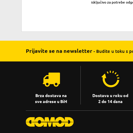
isključivo za potrebe odg
Prijavite se na newsletter
- Budite u toku s 
Brza dostava na
Dostava u roku od
sve adrese u BiH
2 do 14 dana