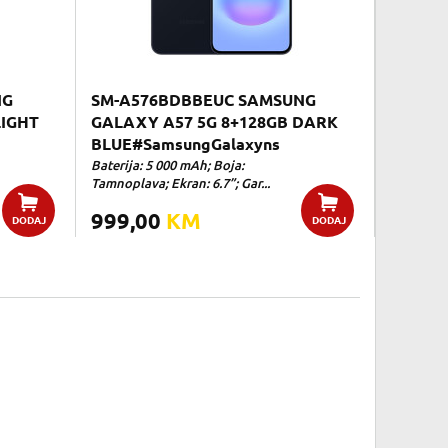
NG
SM-A576BDBBEUC SAMSUNG
LIGHT
GALAXY A57 5G 8+128GB DARK
BLUE#SamsungGalaxyns
Baterija: 5 000 mAh; Boja:
Tamnoplava; Ekran: 6.7”; Gar...
999,00
KM
DODAJ
DODAJ