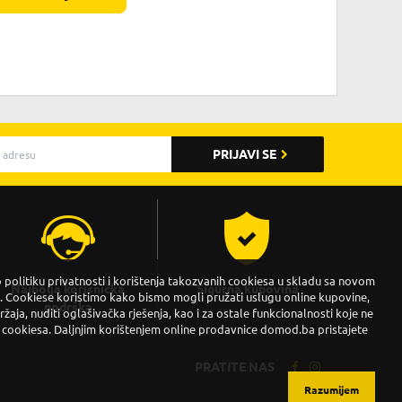
PRIJAVI SE
politiku privatnosti i korištenja takozvanih cookiesa u skladu sa novom
Najbolja korisnička
Sigurna kupovina
Cookiese koristimo kako bismo mogli pružati uslugu online kupovine,
podrška
držaja, nuditi oglašivačka rješenja, kao i za ostale funkcionalnosti koje ne
 cookiesa. Daljnjim korištenjem online prodavnice domod.ba pristajete
PRATITE NAS
Razumijem