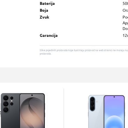
Baterija
50
Boja
Or
Zvuk
Po
App
Do
Garancija
12
Slike pojedinih proizvoda koje ilustriraju proizvod na web stranici ne moraj
proizvoda.