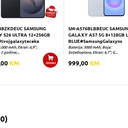
8BZKDEUC SAMSUNG
SM-A576BLBBEUC SAMSU
 S26 ULTRA 12+256GB
GALAXY A57 5G 8+128GB 
tvojgalaxyteceka
BLUE#SamsungGalaxyns
5.000 mAh; Ekran: 6,9";
Baterija: 5000 mAh; Boja:
 2 godine;...
Svijetloplava; Ekran: 6,7”; G...
,00
KM
999,00
KM
DODAJ
(
0
)