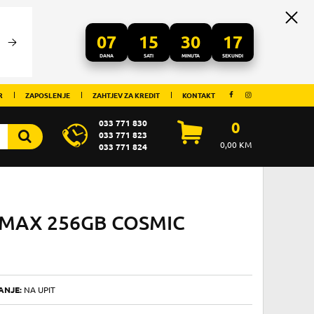
07
15
30
17
DANA
SATI
MINUTA
SEKUNDI
R
ZAPOSLENJE
ZAHTJEV ZA KREDIT
KONTAKT
033 771 830
0
033 771 823
0,00
KM
033 771 824
 MAX 256GB COSMIC
ANJE:
NA UPIT