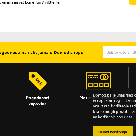
ovaranja na vaš komentar / mišljenje.
pogodnostima i akcijama u Domod shopu
Domod.ba je unaprijedio 
Pogodnosti
Plaćanje karticama
europskom regulativom. 
kupovine
analizirati korištenje sa
bismo mogli pružati bez
na korištenje cookiesa.
Uslovi korištenja