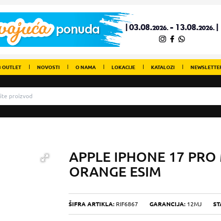
 OUTLET
NOVOSTI
O NAMA
LOKACIJE
KATALOZI
NEWSLETTE
APPLE IPHONE 17 PRO
ORANGE ESIM
ŠIFRA ARTIKLA:
RIF6867
GARANCIJA:
12MJ
ST