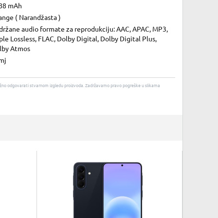
88 mAh
ange ( Narandžasta )
držane audio formate za reprodukciju: AAC, APAC, MP3,
le Lossless, FLAC, Dolby Digital, Dolby Digital Plus,
lby Atmos
mj
u nužno odgovarati stvarnom izgledu proizvoda. Zadržavamo pravo pogreške u slikama