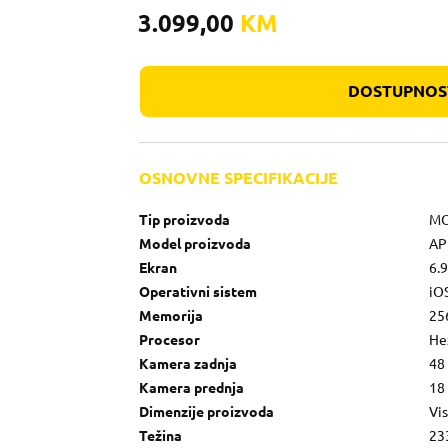
3.099,00
KM
DOSTUPNOST
OSNOVNE SPECIFIKACIJE
Tip proizvoda
MO
Model proizvoda
AP
Ekran
6.9
Operativni sistem
iO
Memorija
25
Procesor
He
Kamera zadnja
48 
Kamera prednja
18
Dimenzije proizvoda
Vis
Težina
23