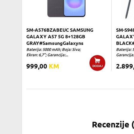
SM-A576BZABEUC SAMSUNG
SM-S94
GALAXY A57 5G 8+128GB
GALAXY
GRAY#SamsungGalaxyns
BLACK#
Baterija: 5000 mAh; Boja: Siva;
Baterija: 
Ekran: 6,7”; Garancija:...
Garancija:
999,00
KM
2.899
DODAJ
Recenzije 