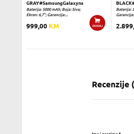
GRAY#SamsungGalaxyns
BLACK#
Baterija: 5000 mAh; Boja: Siva;
Baterija: 
Ekran: 6,7”; Garancija:...
Garancija:
999,00
KM
2.899
DODAJ
Recenzije 