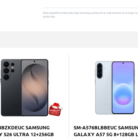
Slike pojedinih proizvoda koje ilustriraju proizvod na web stranici ne moraj
proizvoda.
8BZKDEUC SAMSUNG
SM-A576BLBBEUC SAMSU
 S26 ULTRA 12+256GB
GALAXY A57 5G 8+128GB 