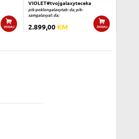
VIOLET#tvojgalaxyteceka
pik-poklongalaxytab: da; pik-
samgalaxyal: da;
2.899,00
KM
DODAJ
DODAJ