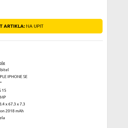
 ARTIKLA:
NA UPIT
ple
bitel
PLE IPHONE SE
"
S 15
 MP
.4 x 67.3 x 7.3
-Ion 2018 mAh
ela