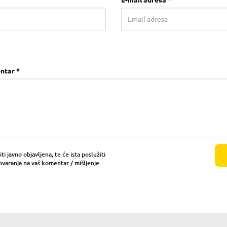
E-mail adresa *
ntar *
i javno objavljena, te će ista poslužiti
ovaranja na vaš komentar / mišljenje.