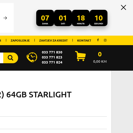
07
01
18
10
DANA
SATI
MINUTA
SEKUNDI
R
ZAPOSLENJE
ZAHTJEV ZA KREDIT
KONTAKT
033 771 830
0
033 771 823
0,00
KM
033 771 824
2) 64GB STARLIGHT