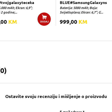
tvojgalaxyteceka
BLUE#SamsungGalaxyns
5.000 mAh; Ekran: 6,9";
Baterija: 5000 mAh; Boja:
 2 godine;...
Svijetloplava; Ekran: 6,7”; G...
,00
KM
999,00
KM
DODAJ
(
0
)
Ostavite svoju recenziju i mišljenje o proizvodu