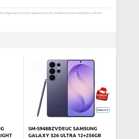
u nužno odgovarati stvarnom izgledu proizvoda. Zadržavamo pravo pogreške u slikama
NG
SM-S948BZVDEUC SAMSUNG
LIGHT
GALAXY S26 ULTRA 12+256GB