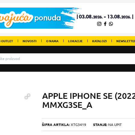
 OUTLET
NOVOSTI
O NAMA
LOKACIJE
KATALOZI
NEWSLETTE
APPLE IPHONE SE (202
MMXG3SE_A
ŠIFRA ARTIKLA:
XTG3419
STANJE:
NA UPIT