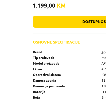
1.199,00
KM
DOSTUPNOST
OSNOVNE SPECIFIKACIJE
Brend
Ap
Tip proizvoda
Mo
Model proizvoda
AP
Ekran
4.7
Operativni sistem
iO
Kamera zadnja
12
Dimenzije proizvoda
138
Baterija
Li
Boja
Bij