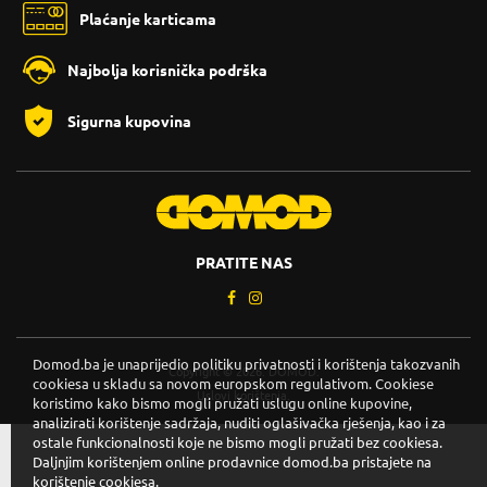
Plaćanje karticama
Najbolja korisnička podrška
Sigurna kupovina
PRATITE NAS
Domod.ba je unaprijedio politiku privatnosti i korištenja takozvanih
Copyright © 2026. DOMOD.
cookiesa u skladu sa novom europskom regulativom. Cookiese
Uslovi korištenja
.
koristimo kako bismo mogli pružati uslugu online kupovine,
analizirati korištenje sadržaja, nuditi oglašivačka rješenja, kao i za
ostale funkcionalnosti koje ne bismo mogli pružati bez cookiesa.
Daljnjim korištenjem online prodavnice domod.ba pristajete na
korištenje cookiesa.