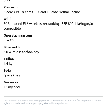
8GB
Procesor
8-core CPU, 8-core GPU, and 16-core Neural Engine
Wi Fi
802.11ax Wi-Fi 6 wireless networking IEEE 802.11a/b/g/n/ac
compatible
Operativni sistem
macOS
Bluetooth
5.0 wireless technology
Težina
1.4 kg
Boja
Space Grey
Garancija
12 mjeseci
Slike pojedinih proizvoda koje ilustriraju proizvod na web stranici ne moraju nužno odgovarati stvarnom
izgledu proizvoda. Zadržavamo pravo pogreške u slikama proizvoda.