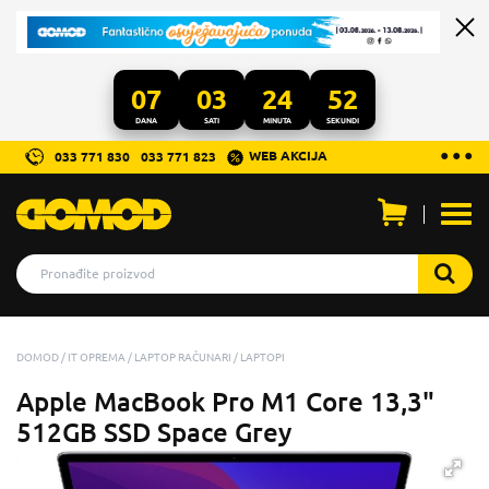
07
03
24
52
DANA
SATI
MINUTA
SEKUNDI
...
● ● ●
WEB AKCIJA
033 771 830
033 771 823
Otvo
men
DOMOD
IT OPREMA
LAPTOP RAČUNARI
LAPTOPI
Apple MacBook Pro M1 Core 13,3"
512GB SSD Space Grey