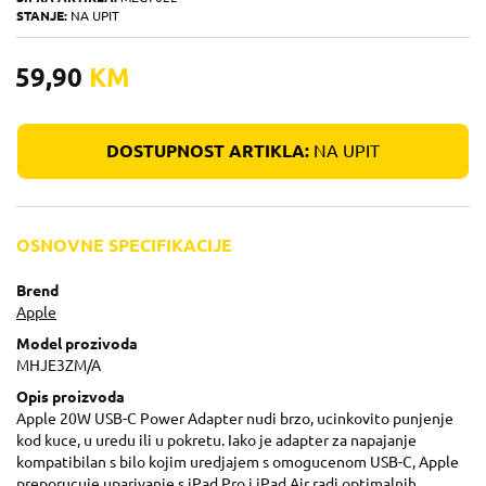
STANJE:
NA UPIT
59,90
KM
DOSTUPNOST ARTIKLA:
NA UPIT
OSNOVNE SPECIFIKACIJE
Brend
Apple
Model prozivoda
MHJE3ZM/A
Opis proizvoda
Apple 20W USB-C Power Adapter nudi brzo, ucinkovito punjenje
kod kuce, u uredu ili u pokretu. Iako je adapter za napajanje
kompatibilan s bilo kojim uredjajem s omogucenom USB-C, Apple
preporucuje uparivanje s iPad Pro i iPad Air radi optimalnih