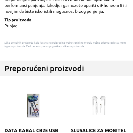
performansi punjenja. Takodjer ga mozete upariti s iPhoneom 8 ili
novijim da biste iskoristili mogucnost brzog punjenja.
Tip proizvoda
Punjac
Slike pojedinih proizvoda koje ilustriraju proizvod na web stranici ne moraju nužno odgovarati stvarnom
izgledu proizvoda. Zadržavamo pravo pogreške u slikama proizvoda.
Preporučeni proizvodi
DATA KABAL CB25 USB
SLUSALICE ZA MOBITEL