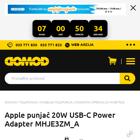
07
00
50
33
DANA
SATI
MINUTA
SEKUNDI
...
● ● ●
WEB AKCIJA
033 771 830
033 771 823
Otvo
men
DOMOD
TELEFONIJA
MOBILNA TELEFONIJA
DODATNA OPREMA ZA MOBITELE
Apple punjač 20W USB-C Power
Adapter MHJE3ZM_A