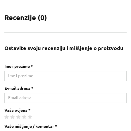
Recenzije (
0
)
Ostavite svoju recenziju i mišljenje o proizvodu
Ime i prezime *
E-mail adresa *
Vaša ocjena *
Vaše mišljenje / komentar *