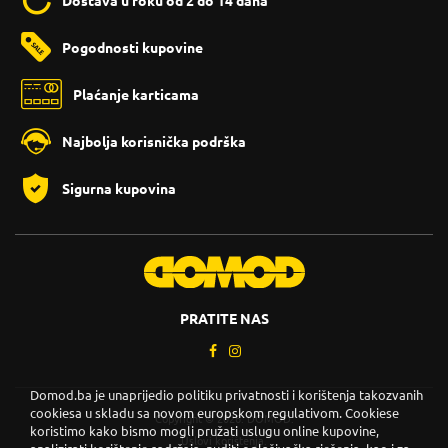
Dostava u roku od 2 do 14 dana
Pogodnosti kupovine
Plaćanje karticama
Najbolja korisnička podrška
Sigurna kupovina
PRATITE NAS
Domod.ba je unaprijedio politiku privatnosti i korištenja takozvanih
cookiesa u skladu sa novom europskom regulativom. Cookiese
Copyright © 2026. DOMOD.
koristimo kako bismo mogli pružati uslugu online kupovine,
Uslovi korištenja
.