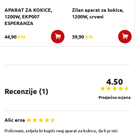
APARAT ZA KOKICE,
Zilan aparat za kokice,
1200W, EKP007
1200W, crveni
ESPERANZA
44,90
KM
39,90
KM
4.50
Recenzije (
1
)
Prosječna ocjena
Alic erna
Poštovani, zeljela bi kupiti ovaj aparat za kokice, da li je isti