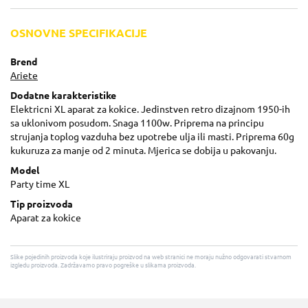
OSNOVNE SPECIFIKACIJE
Brend
Ariete
Dodatne karakteristike
Elektricni XL aparat za kokice. Jedinstven retro dizajnom 1950-ih
sa uklonivom posudom. Snaga 1100w. Priprema na principu
strujanja toplog vazduha bez upotrebe ulja ili masti. Priprema 60g
kukuruza za manje od 2 minuta. Mjerica se dobija u pakovanju.
Model
Party time XL
Tip proizvoda
Aparat za kokice
Slike pojedinih proizvoda koje ilustriraju proizvod na web stranici ne moraju nužno odgovarati stvarnom
izgledu proizvoda. Zadržavamo pravo pogreške u slikama proizvoda.