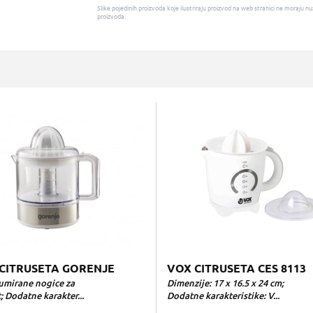
Slike pojedinih proizvoda koje ilustriraju proizvod na web stranici ne moraj
proizvoda.
E CITRUSETA GORENJE
VOX CITRUSETA CES 8113
umirane nogice za
Dimenzije: 17 x 16.5 x 24 cm;
; Dodatne karakter...
Dodatne karakteristike: V...