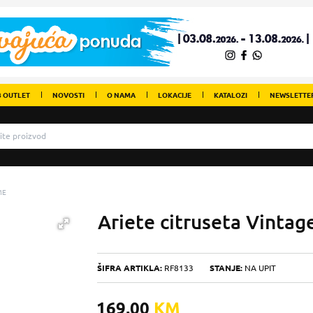
 OUTLET
NOVOSTI
O NAMA
LOKACIJE
KATALOZI
NEWSLETTE
ME
Ariete citruseta Vintag
ŠIFRA ARTIKLA:
RF8133
STANJE:
NA UPIT
169,00
KM