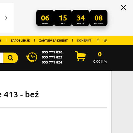
06
15
34
08
DANA
SATI
MINUTA
SEKUNDI
R
ZAPOSLENJE
ZAHTJEV ZA KREDIT
KONTAKT
033 771 830
0
033 771 823
0,00
KM
033 771 824
e 413 - bež