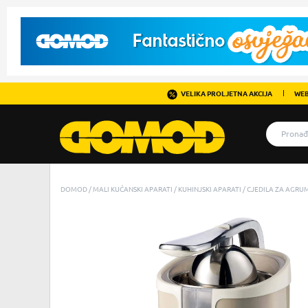
VELIKA PROLJETNA AKCIJA
WEB
DOMOD
MALI KUĆANSKI APARATI
KUHINJSKI APARATI
CJEDILA ZA AGRU