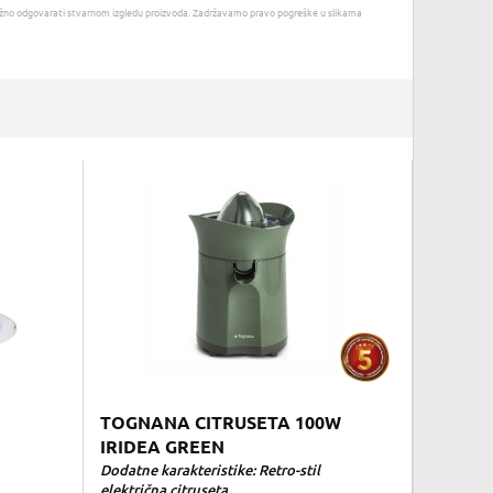
u nužno odgovarati stvarnom izgledu proizvoda. Zadržavamo pravo pogreške u slikama
TOGNANA CITRUSETA 100W
IRIDEA GREEN
Dodatne karakteristike: Retro-stil
električna citruseta...