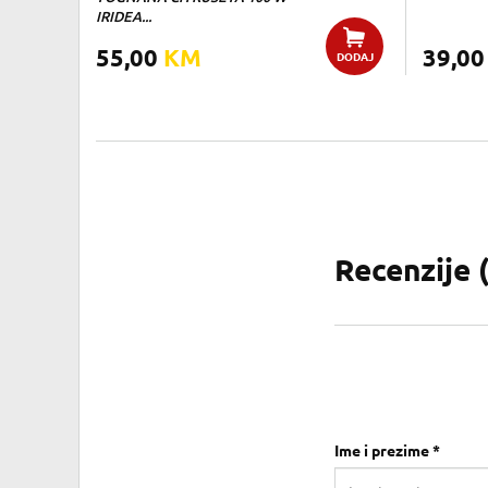
IRIDEA...
55,00
KM
39,0
DODAJ
Recenzije 
Ime i prezime *