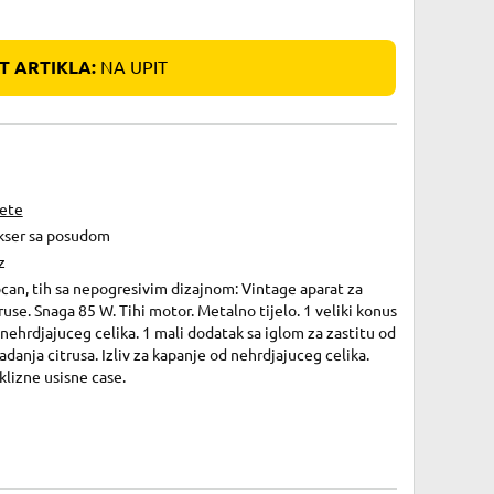
 ARTIKLA:
NA UPIT
iete
kser sa posudom
z
can, tih sa nepogresivim dizajnom: Vintage aparat za
ruse. Snaga 85 W. Tihi motor. Metalno tijelo. 1 veliki konus
nehrdjajuceg celika. 1 mali dodatak sa iglom za zastitu od
adanja citrusa. Izliv za kapanje od nehrdjajuceg celika.
lizne usisne case.