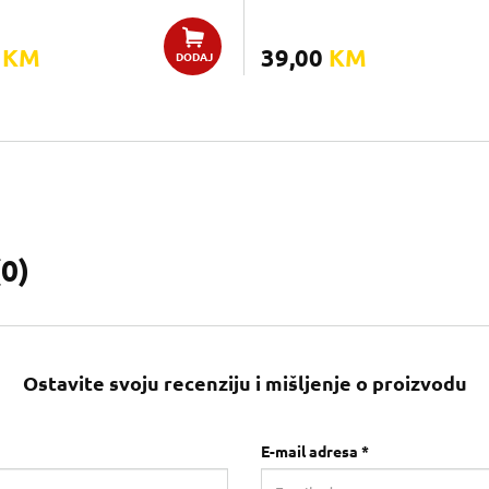
0
KM
39,00
KM
DODAJ
(
0
)
Ostavite svoju recenziju i mišljenje o proizvodu
E-mail adresa *