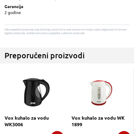
Garancija
2 godine
Slike pojedinih proizvoda koje ilustriraju proizvod na web stranici ne moraju nužno odgovarati stvarnom
izgledu proizvoda. Zadržavamo pravo pogreške u slikama proizvoda.
Preporučeni proizvodi
Vox kuhalo za vodu
Vox kuhalo za vodu WK
WK3006
1899