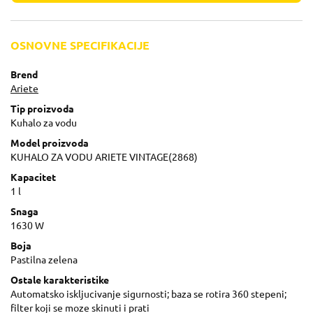
OSNOVNE SPECIFIKACIJE
Brend
Ariete
Tip proizvoda
Kuhalo za vodu
Model proizvoda
KUHALO ZA VODU ARIETE VINTAGE(2868)
Kapacitet
1 l
Snaga
1630 W
Boja
Pastilna zelena
Ostale karakteristike
Automatsko iskljucivanje sigurnosti; baza se rotira 360 stepeni;
filter koji se moze skinuti i prati