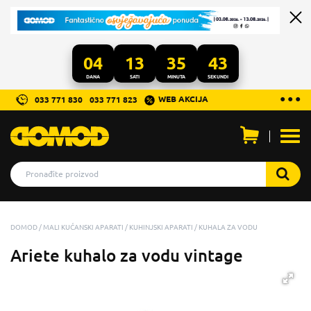
04
13
35
43
DANA
SATI
MINUTA
SEKUNDI
...
● ● ●
WEB AKCIJA
033 771 830
033 771 823
Otvo
men
DOMOD
MALI KUĆANSKI APARATI
KUHINJSKI APARATI
KUHALA ZA VODU
Ariete kuhalo za vodu vintage