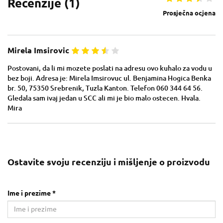
Recenzije (
1
)
Prosječna ocjena
Mirela Imsirovic
Postovani, da li mi mozete poslati na adresu ovo kuhalo za vodu u
bez boji. Adresa je: Mirela Imsirovuc ul. Benjamina Hogica Benka
br. 50, 75350 Srebrenik, Tuzla Kanton. Telefon 060 344 64 56.
Gledala sam ivaj jedan u SCC ali mi je bio malo ostecen. Hvala.
Mira
Ostavite svoju recenziju i mišljenje o proizvodu
Ime i prezime *