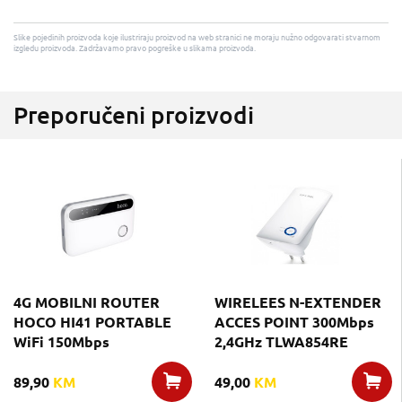
Slike pojedinih proizvoda koje ilustriraju proizvod na web stranici ne moraju nužno odgovarati stvarnom
izgledu proizvoda. Zadržavamo pravo pogreške u slikama proizvoda.
Preporučeni proizvodi
4G MOBILNI ROUTER
WIRELEES N-EXTENDER
HOCO HI41 PORTABLE
ACCES POINT 300Mbps
WiFi 150Mbps
2,4GHz TLWA854RE
89,90
KM
49,00
KM