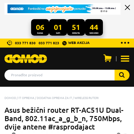
06
01
51
43
DANA
SATI
MINUTA
SEKUNDI
...
● ● ●
WEB AKCIJA
033 771 830
033 771 823
Otvo
men
DOMOD
IT OPREMA
DODATNA OPREMA ZA IT
WIRELESS RUTERI
Asus bežični router RT-AC51U Dual-
Band, 802.11ac_a_g_b_n, 750Mbps,
dvije antene #rasprodajact