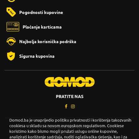
Pogodnosti kupovine
Plaćanje karticama
Najbolja korisnička podrška
Sigurna kupovina
PRATITE NAS
Domod.ba je unaprijedio politiku privatnosti i korištenja takozvanih
cookiesa u skladu sa novom europskom regulativom. Cookiese
Copyright © 2026. DOMOD.
koristimo kako bismo mogli pružati uslugu online kupovine,
Uslovi korištenja
.
analizirati korištenje sadržaja, nuditi oglašivačka rješenja, kao i za