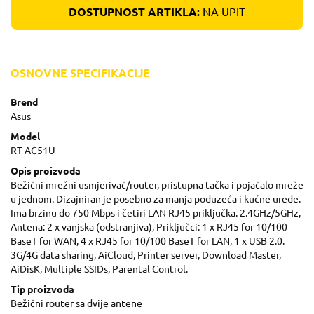
DOSTUPNOST ARTIKLA:
NA UPIT
OSNOVNE SPECIFIKACIJE
Brend
Asus
Model
RT-AC51U
Opis proizvoda
Bežični mrežni usmjerivač/router, pristupna tačka i pojačalo mreže
u jednom. Dizajniran je posebno za manja poduzeća i kućne urede.
Ima brzinu do 750 Mbps i četiri LAN RJ45 priključka. 2.4GHz/5GHz,
Antena: 2 x vanjska (odstranjiva), Priključci: 1 x RJ45 for 10/100
BaseT for WAN, 4 x RJ45 for 10/100 BaseT for LAN, 1 x USB 2.0.
3G/4G data sharing, AiCloud, Printer server, Download Master,
AiDisK, Multiple SSIDs, Parental Control.
Tip proizvoda
Bežični router sa dvije antene