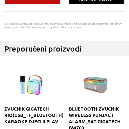
Slike pojedinih proizvoda koje ilustriraju proizvod na web stranici ne moraju nužno odgovarati stvarnom
izgledu proizvoda. Zadržavamo pravo pogreške u slikama proizvoda.
Preporučeni proizvodi
ZVUCNIK GIGATECH
BLUETOOTH ZVUCNIK
RIO(USB_TF_BLUETOOTH)
WIRELESS PUNJAC I
KARAOKE DJECIJI PLAV
ALARM_SAT GIGATECH
BW700