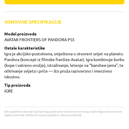
OSNOVNE SPECIFIKACIJE
Model proizvoda
AVATAR FRONTIERS OF PANDORA PS5
Ostale karakteristike
Igra je akcijsko-pustolovna, smještena u otvoreni svijet na planetu
Pandora (koncept iz filmske franšize Avatar). Igra kombinuje borbu
(kope i vatreno oružje), istraživanje, letenje na “banshee-jama”, te
otkrivanje svijeta i priče — što pruža raznovrsno i imerzivno
iskustvo.
Tip proizvoda
IGRE
Slike pojedinih proizvoda koje ilustriraju proizvod na web stranici ne moraju nužno odgovarati stvarnom
izgledu proizvoda. Zadržavamo pravo pogreške u slikama proizvoda.