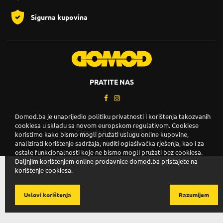
Sigurna kupovina
PRATITE NAS
Domod.ba je unaprijedio politiku privatnosti i korištenja takozvanih
cookiesa u skladu sa novom europskom regulativom. Cookiese
Copyright © 2026. DOMOD.
koristimo kako bismo mogli pružati uslugu online kupovine,
analizirati korištenje sadržaja, nuditi oglašivačka rješenja, kao i za
Uslovi korištenja
.
ostale funkcionalnosti koje ne bismo mogli pružati bez cookiesa.
Daljnjim korištenjem online prodavnice domod.ba pristajete na
korištenje cookiesa.
Uslovi korištenja
Razumijem